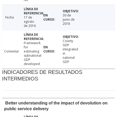
30 de
Fecha
17 de
junio de
agosto
2018
de 2016
County
Framework
GDP
for
integrated
Comentar
estimating
in
subnational
national
GDP
GDP
developed
INDICADORES DE RESULTADOS
INTERMEDIOS
Better understanding of the impact of devolution on
public service delivery