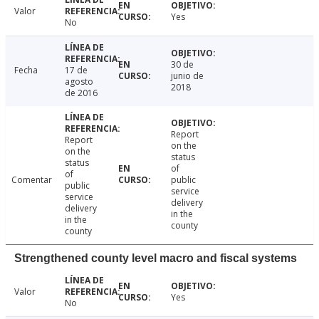
Valor
Yes
No
30 de
Fecha
17 de
junio de
agosto
2018
de 2016
Report
Report
on the
on the
status
status
of
of
Comentar
public
public
service
service
delivery
delivery
in the
in the
county
county
Strengthened county level macro and fiscal systems
Valor
Yes
No