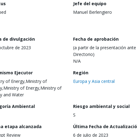
tus
Jefe del equipo
ped
Manuel Berlengiero
a de divulgación
Fecha de aprobación
octubre de 2023
(a partir de la presentación ante 
Directorio)
N/A
nismo Ejecutor
Región
try of Energy,Ministry of
Europa y Asia central
y,Ministry of Energy,Ministry of
y and Water
goría Ambiental
Riesgo ambiental y social
S
ma etapa alcanzada
Última Fecha de Actualizaci
ept Review
6 de julio de 2023