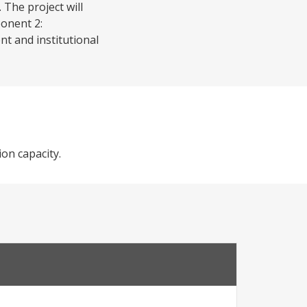
 The project will
ponent 2:
t and institutional
ion capacity.