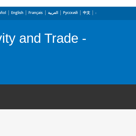
añol
English
Français
العربية
Русский
中文
vity and Trade -