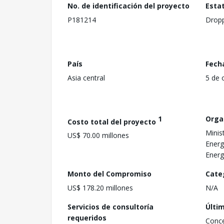
No. de identificación del proyecto
Esta
P181214
Drop
País
Fech
Asia central
5 de 
1
Orga
Costo total del proyecto
Minis
US$ 70.00 millones
Energ
Energ
Monto del Compromiso
Cate
US$ 178.20 millones
N/A
Servicios de consultoría
Últi
requeridos
Conc