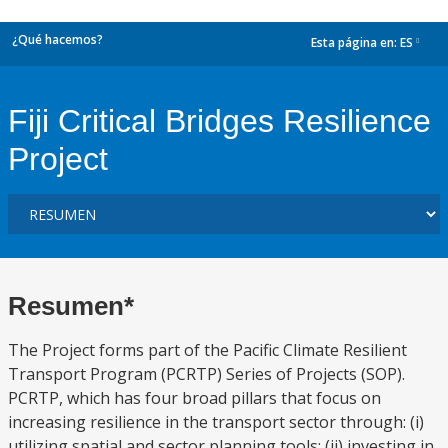
¿Qué hacemos?
Esta página en:
ES
dropdown
Fiji Critical Bridges Resilience
Project
Resumen*
The Project forms part of the Pacific Climate Resilient
Transport Program (PCRTP) Series of Projects (SOP).
PCRTP, which has four broad pillars that focus on
increasing resilience in the transport sector through: (i)
utilizing spatial and sector planning tools; (ii) investing in