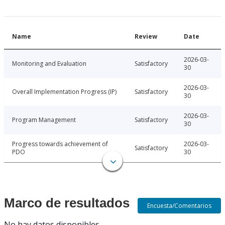
Name
Review
Date
2026-03-
Monitoring and Evaluation
Satisfactory
30
2026-03-
Overall Implementation Progress (IP)
Satisfactory
30
2026-03-
Program Management
Satisfactory
30
Progress towards achievement of
2026-03-
Satisfactory
PDO
30
Marco de resultados
Encuesta/Comentarios
No hay datos disponibles.