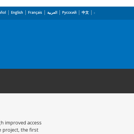
añol
English
Français
العربية
Русский
中文
gh improved access
project, the first