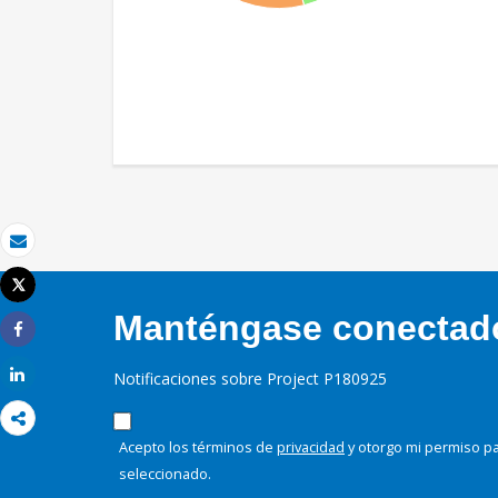
Correo electrónico
Tweet
Imprimir
Manténgase conectado,
Share
Share
Notificaciones sobre Project P180925
Acepto los términos de
privacidad
y otorgo mi permiso pa
seleccionado.