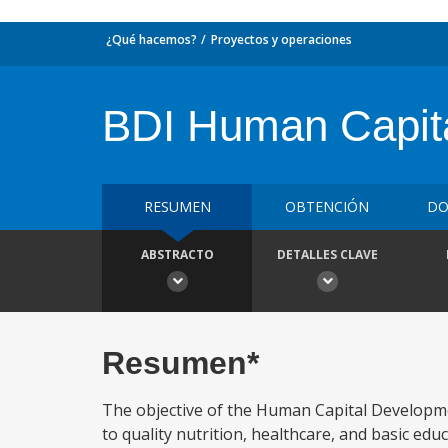
¿Qué hacemos?
Proyectos y operaciones
BDI Human Capita
RESUMEN
OBTENCIÓN
DO
ABSTRACTO
DETALLES CLAVE
Resumen*
The objective of the Human Capital Developme
to quality nutrition, healthcare, and basic edu