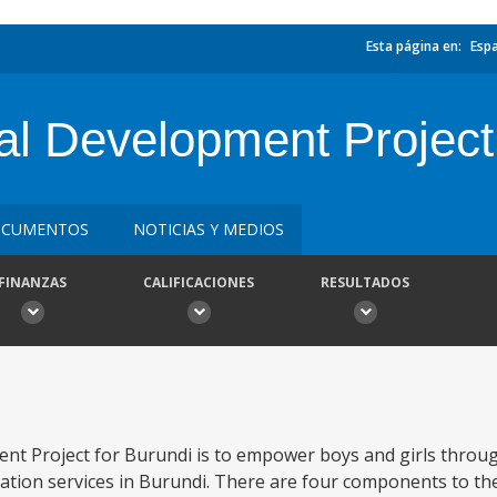
Esta página en:
Esp
l Development Project
CUMENTOS
NOTICIAS Y MEDIOS
FINANZAS
CALIFICACIONES
RESULTADOS
nt Project for Burundi is to empower boys and girls throu
cation services in Burundi. There are four components to the 