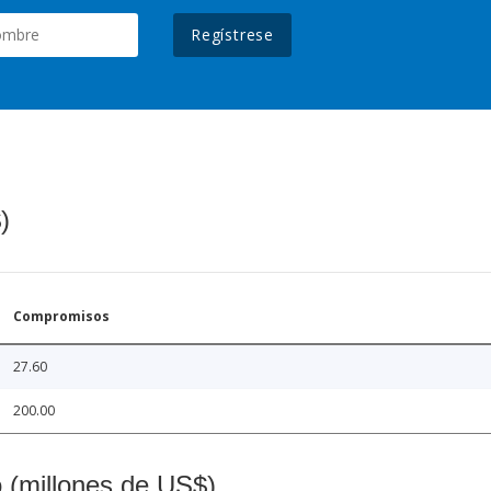
Regístrese
)
Compromisos
27.60
200.00
o (millones de US$)