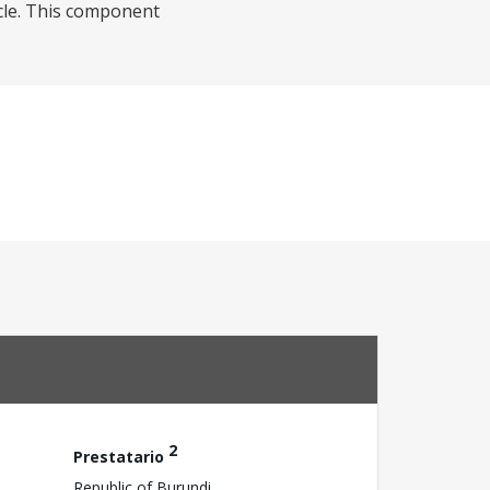
cle. This component
2
Prestatario
Republic of Burundi