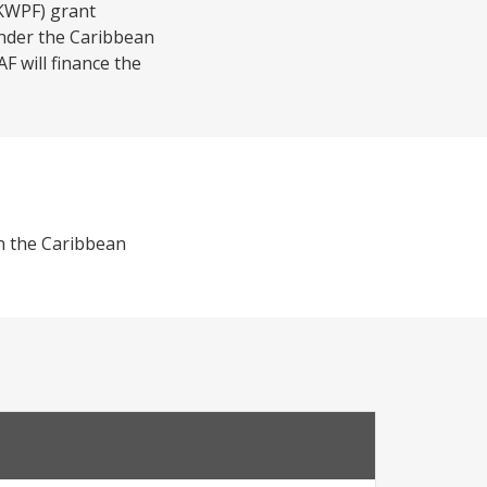
(KWPF) grant
under the Caribbean
F will finance the
in the Caribbean