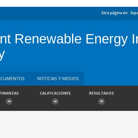
Esta página en:
Esp
nt Renewable Energy In
y
CUMENTOS
NOTICIAS Y MEDIOS
FINANZAS
CALIFICACIONES
RESULTADOS