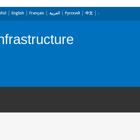
añol
English
Français
العربية
Русский
中文
frastructure