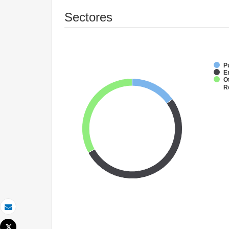
Sectores
P
E
O
R
Correo electrónico
Tweet