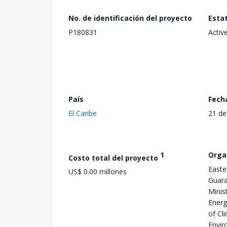
No. de identificación del proyecto
Esta
P180831
Activ
País
Fech
El Caribe
21 de
1
Orga
Costo total del proyecto
Easte
US$ 0.00 millones
Guara
Minist
Energ
of Cl
Envir