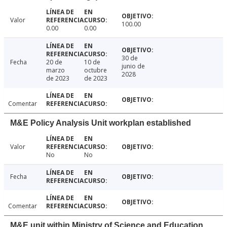
Valor
100.00
0.00
0.00
30 de
Fecha
20 de
10 de
junio de
marzo
octubre
2028
de 2023
de 2023
Comentar
M&E Policy Analysis Unit workplan established
Valor
No
No
Fecha
Comentar
M&E unit within Ministry of Science and Education