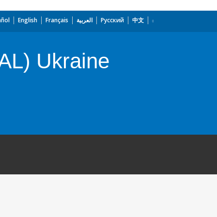
añol
English
Français
العربية
Русский
中文
AL) Ukraine