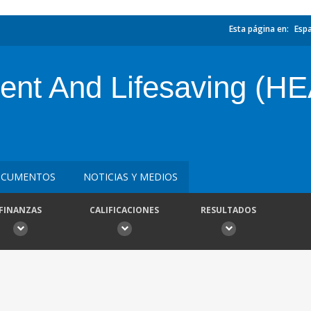
Esta página en:
Esp
nt And Lifesaving (HE
CUMENTOS
NOTICIAS Y MEDIOS
FINANZAS
CALIFICACIONES
RESULTADOS