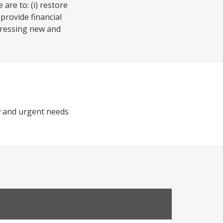
re to: (i) restore
 provide financial
dressing new and
ew and urgent needs