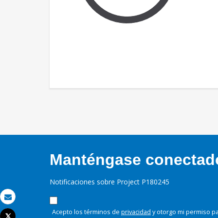
Manténgase conectado,
Notificaciones sobre Project P180245
Correo electrónico
Acepto los términos de
privacidad
y otorgo mi permiso pa
Tweet