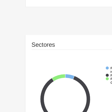
Sectores
F
F
F