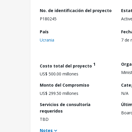
No. de identificación del proyecto
Esta
P180245
Activ
País
Fech
Ucrania
7 de 
1
Orga
Costo total del proyecto
Minis
US$ 500.00 millones
Monto del Compromiso
Cate
US$ 299.50 millones
N/A
Servicios de consultoría
Últi
requeridos
Boar
TBD
Notes