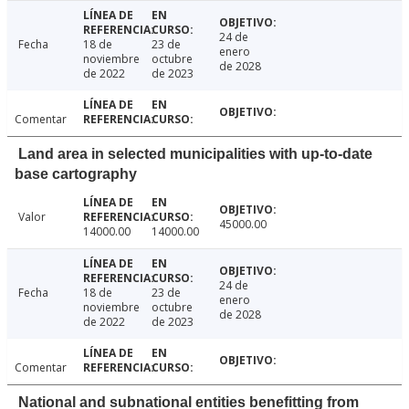
24 de
Fecha
18 de
23 de
enero
noviembre
octubre
de 2028
de 2022
de 2023
Comentar
Land area in selected municipalities with up-to-date
base cartography
Valor
45000.00
14000.00
14000.00
24 de
Fecha
18 de
23 de
enero
noviembre
octubre
de 2028
de 2022
de 2023
Comentar
National and subnational entities benefitting from