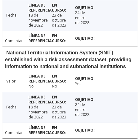
24 de
Fecha
18 de
23 de
enero
noviembre
octubre
de 2028
de 2022
de 2023
Comentar
National Territorial Information System (SNIT)
established with a risk assessment dataset, providing
information to national and subnational institutions
Valor
Yes
No
No
24 de
Fecha
18 de
23 de
enero
noviembre
octubre
de 2028
de 2022
de 2023
Comentar