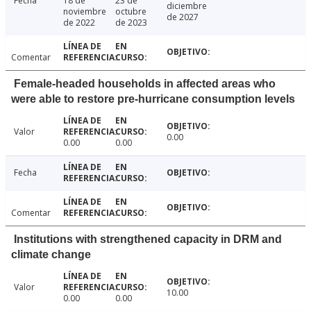
Fecha
18 de
23 de
diciembre
noviembre
octubre
de 2027
de 2022
de 2023
Comentar
Female-headed households in affected areas who
were able to restore pre-hurricane consumption levels
Valor
0.00
0.00
0.00
Fecha
Comentar
Institutions with strengthened capacity in DRM and
climate change
Valor
10.00
0.00
0.00