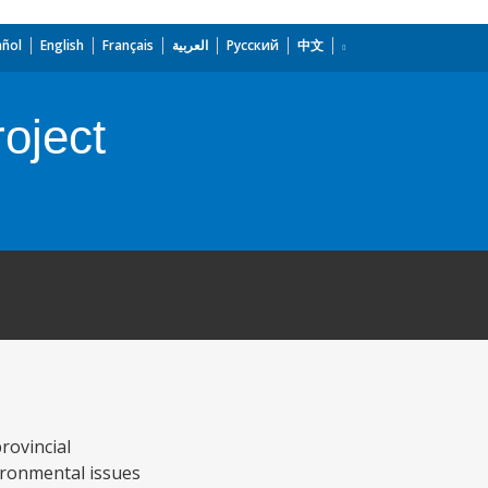
añol
English
Français
العربية
Русский
中文
oject
rovincial
ironmental issues