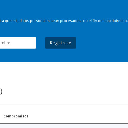
ra que mis datos personales sean procesados con el fin de suscribirme p
Regístrese
)
Compromisos