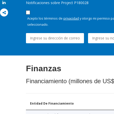
Notificaciones sobre Project P180028
Share
Acepto los términos de
privacidad
y otorgo mi permiso pa
seleccionado.
Finanzas
Financiamiento (millones de US$
Entidad De Financiamiento