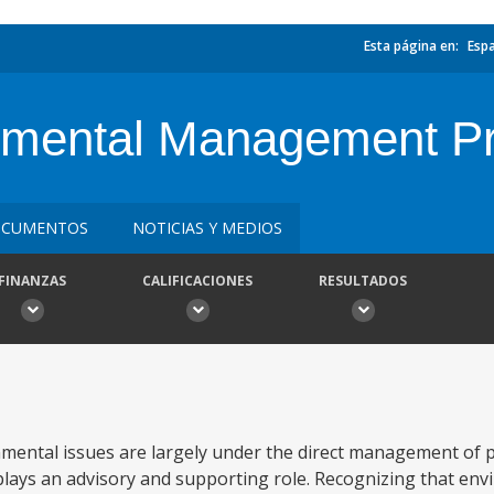
Esta página en:
Esp
nmental Management Pr
CUMENTOS
NOTICIAS Y MEDIOS
FINANZAS
CALIFICACIONES
RESULTADOS
mental issues are largely under the direct management of p
ays an advisory and supporting role. Recognizing that env