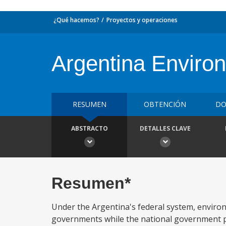
¿Qué hacemos?
Proyectos y operaciones
Argentina Enviro
RESUMEN
OBTENCIÓN
DO
ABSTRACTO
DETALLES CLAVE
Resumen*
Under the Argentina's federal system, environ
governments while the national government pl