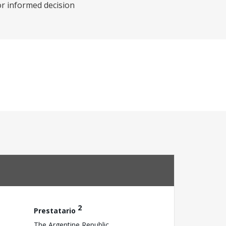
or informed decision
2
Prestatario
The Argentine Republic