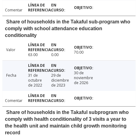
Comentar
Share of households in the Takaful sub-program who
comply with school attendance education
conditionality
Valor
70.00
63.00
0.00
30 de
Fecha
31 de
29 de
noviembre
octubre
diciembre
de 2026
de 2022
de 2023
Comentar
Share of households in the Takaful subprogram who
comply with health conditionality of 3 visits a year to
the health unit and maintain child growth monitoring
record