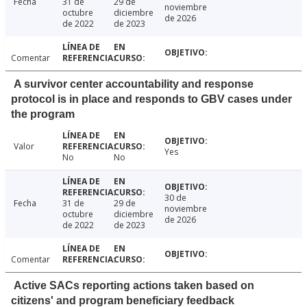
Fecha
31 de
29 de
noviembre
octubre
diciembre
de 2026
de 2022
de 2023
Comentar
A survivor center accountability and response
protocol is in place and responds to GBV cases under
the program
Valor
Yes
No
No
30 de
Fecha
31 de
29 de
noviembre
octubre
diciembre
de 2026
de 2022
de 2023
Comentar
Active SACs reporting actions taken based on
citizens' and program beneficiary feedback