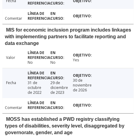
Fecha
Comentar
MIS for economic inclusion program includes linkages
with implementing partners to facilitate reporting and
data exchange
Valor
Yes
No
No
30 de
Fecha
31 de
29 de
noviembre
octubre
diciembre
de 2026
de 2022
de 2023
Comentar
MOSS has established a PWD registry classifying
types of disabilities, severity level, disaggregated by
governorate, gender, and age