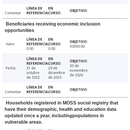
Comentar
Beneficiaries receiving economic inclusion
opportunities
Valor
30000.00
0.00
0.00
30 de
Fecha
31 de
29 de
noviembre
octubre
diciembre
de 2026
de 2022
de 2023
Comentar
Households registered in MOSS social registry that
have their demographic, health and education data
updated once a year, includingpopulations in
vulnerable areas.