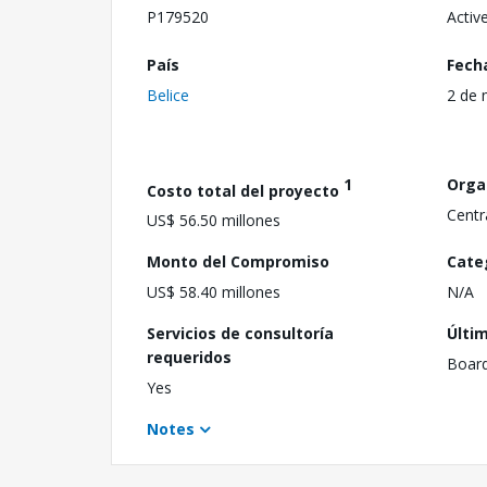
P179520
Activ
País
Fech
Belice
2 de 
1
Orga
Costo total del proyecto
Centr
US$ 56.50 millones
Monto del Compromiso
Cate
US$ 58.40 millones
N/A
Servicios de consultoría
Últi
requeridos
Boar
Yes
Notes