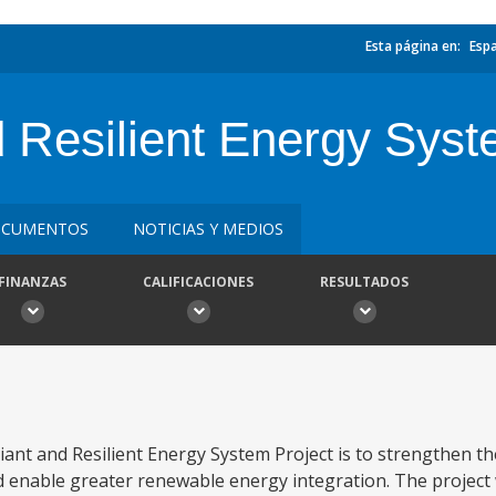
Esta página en:
Esp
d Resilient Energy Syst
CUMENTOS
NOTICIAS Y MEDIOS
FINANZAS
CALIFICACIONES
RESULTADOS
iant and Resilient Energy System Project is to strengthen the
nd enable greater renewable energy integration. The project w