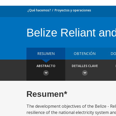
¿Qué hacemos?
Proyectos y operaciones
Belize Reliant an
RESUMEN
OBTENCIÓN
DO
ABSTRACTO
DETALLES CLAVE
Resumen*
The development objectives of the Belize - Rel
resilience of the national electricity system a