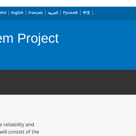
añol
English
Français
العربية
Русский
中文
em Project
 reliability and
ill consist of the