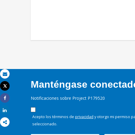
Correo electrónico
Manténgase conectado,
Tweet
Imprimir
Notificaciones sobre Project P179520
Share
Share
Acepto los términos de
privacidad
y otorgo mi permiso pa
seleccionado.