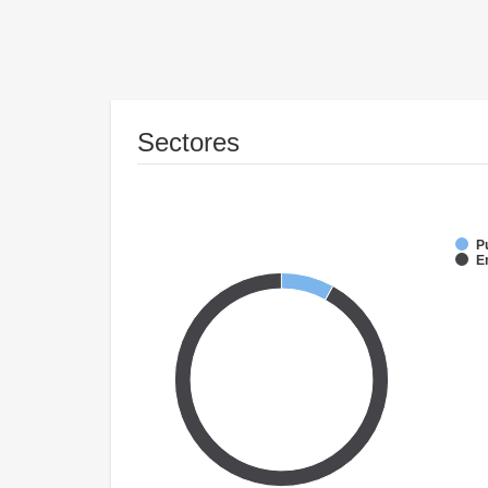
Sectores
P
E