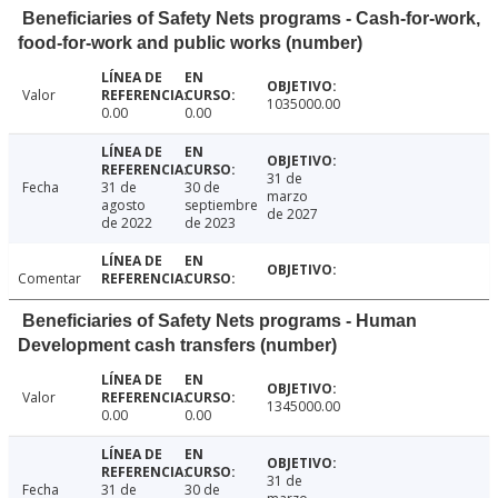
Beneficiaries of Safety Nets programs - Cash-for-work,
food-for-work and public works (number)
Valor
1035000.00
0.00
0.00
31 de
Fecha
31 de
30 de
marzo
agosto
septiembre
de 2027
de 2022
de 2023
Comentar
Beneficiaries of Safety Nets programs - Human
Development cash transfers (number)
Valor
1345000.00
0.00
0.00
31 de
Fecha
31 de
30 de