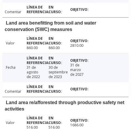
Comentar
Land area benefitting from soil and water
conservation (SWC) measures
Valor
2810.00
860.00
860.00
31 de
Fecha
31 de
30 de
marzo
agosto
septiembre
de 2027
de 2022
de 2023
Comentar
Land area re/afforested through productive safety net
activities
Valor
1686.00
516.00
516.00