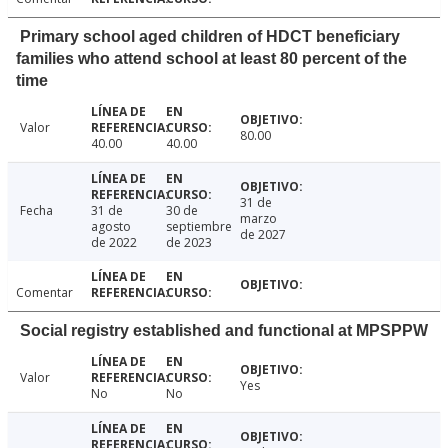
Primary school aged children of HDCT beneficiary
families who attend school at least 80 percent of the
time
Valor
80.00
40.00
40.00
31 de
Fecha
31 de
30 de
marzo
agosto
septiembre
de 2027
de 2022
de 2023
Comentar
Social registry established and functional at MPSPPW
Valor
Yes
No
No