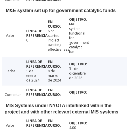
M&E system set up for government catalytic funds
M&E
system
Not
functional
Valor
started.
for
0
Project
government
awaiting
catalytic
effectiveness
fun
31 de
Fecha
1 de
8 de
diciembre
enero
marzo
de 2028
de 2024
de 2024
Comentar
MIS Systems under NYOTA interlinked within the
project and with other relevant external MIS systems
Valor
4.00