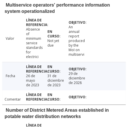
Multiservice operators' performance information
system operationalized
An
Absence
annual
of
report
Valor
minimum
Not yet
produced
service
due
by the
standards
MoI on
for
multiservi
electrici
29 de
Fecha
26 de
31 de
diciembre
mayo
diciembre
de 2028
de 2023
de 2023
Comentar
Number of District Metered Areas established in
potable water distribution networks