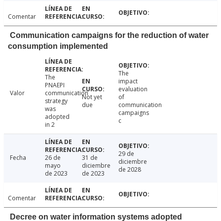
Comentar
Communication campaigns for the reduction of water
consumption implemented
The
The
impact
PNAEPI
evaluation
Valor
communication
Not yet
of
strategy
due
communication
was
campaigns
adopted
c
in 2
29 de
Fecha
26 de
31 de
diciembre
mayo
diciembre
de 2028
de 2023
de 2023
Comentar
Decree on water information systems adopted