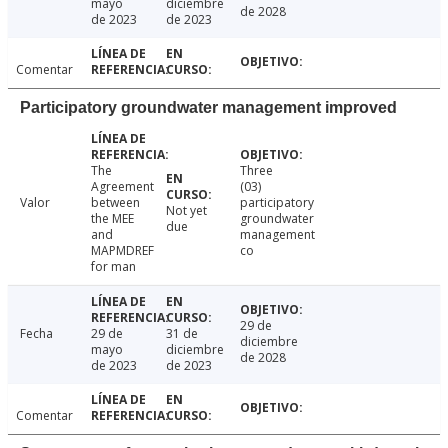
mayo
diciembre
de 2028
de 2023
de 2023
Comentar
Participatory groundwater management improved
The
Three
Agreement
(03)
Valor
between
participatory
Not yet
the MEE
groundwater
due
and
management
MAPMDREF
co
for man
29 de
Fecha
29 de
31 de
diciembre
mayo
diciembre
de 2028
de 2023
de 2023
Comentar