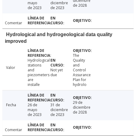
diciembre
mayo
diciembre
de 2028
de 2023
de 2023
Comentar
Hydrological and hydrogeological data quality
improved
The
Hydrological
Quality
stations
and
Valor
and
Not yet
Control
piezometers
due
Assurance
are
Plan for
installe
hydrolo
29 de
Fecha
26 de
31 de
diciembre
mayo
diciembre
de 2028
de 2023
de 2023
Comentar