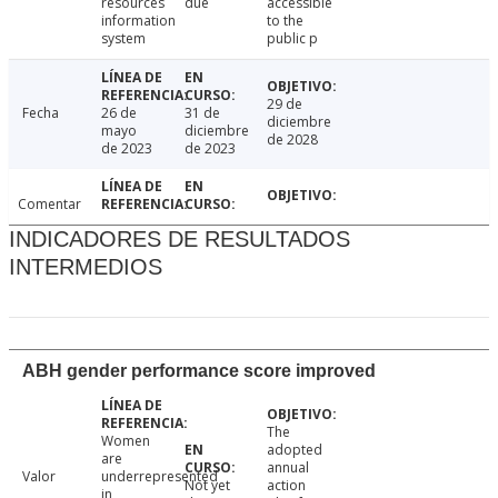
resources
due
accessible
information
to the
system
public p
29 de
Fecha
26 de
31 de
diciembre
mayo
diciembre
de 2028
de 2023
de 2023
Comentar
INDICADORES DE RESULTADOS
INTERMEDIOS
ABH gender performance score improved
The
Women
adopted
are
annual
Valor
underrepresented
Not yet
action
in