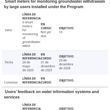
Smart meters for monitoring groundwater withdrawals
by large users installed under the Program
0 smart
meters
Valor
for
Not yet
10
monitoring
due
of
groundwater
withd
29 de
Fecha
26 de
31 de
diciembre
mayo
diciembre
de 2028
de 2023
de 2023
Comentar
Users’ feedback on water information systems and
services