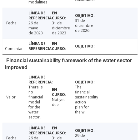
modalities
31 de
Fecha
26 de
31 de
diciembre
mayo
diciembre
de 2026
de 2023
de 2023
Comentar
Financial sustainability framework of the water sector
improved
There is
The
no
financial
Valor
financial
sustainability
Not yet
model
action
due
for the
plan for
water
the w
sector,
29 de
Fecha
26 de
31 de