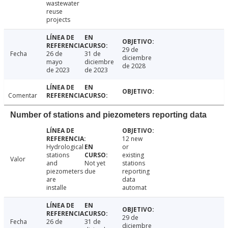
wastewater
reuse
projects
29 de
Fecha
26 de
31 de
diciembre
mayo
diciembre
de 2028
de 2023
de 2023
Comentar
Number of stations and piezometers reporting data
12 new
Hydrological
or
stations
existing
Valor
and
Not yet
stations
piezometers
due
reporting
are
data
installe
automat
29 de
Fecha
26 de
31 de
diciembre