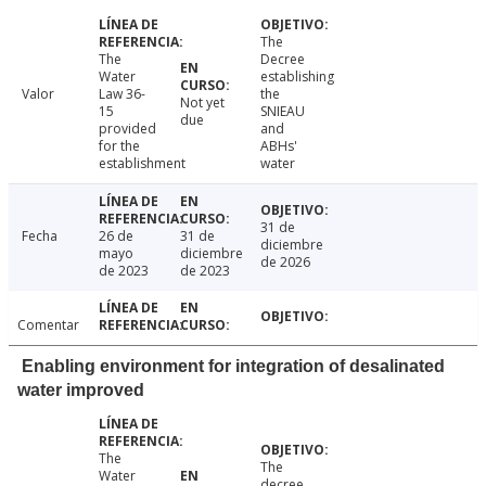
The
The
Decree
Water
establishing
Valor
Law 36-
the
Not yet
15
SNIEAU
due
provided
and
for the
ABHs'
establishment
water
31 de
Fecha
26 de
31 de
diciembre
mayo
diciembre
de 2026
de 2023
de 2023
Comentar
Enabling environment for integration of desalinated
water improved
The
The
Water
decree