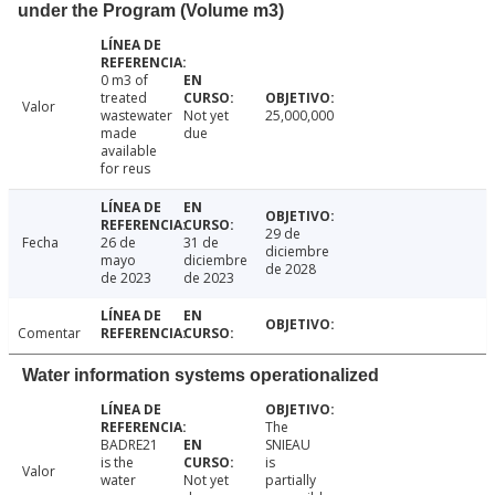
under the Program (Volume m3)
0 m3 of
treated
Valor
wastewater
Not yet
25,000,000
made
due
available
for reus
29 de
Fecha
26 de
31 de
diciembre
mayo
diciembre
de 2028
de 2023
de 2023
Comentar
Water information systems operationalized
The
BADRE21
SNIEAU
is the
is
Valor
water
Not yet
partially