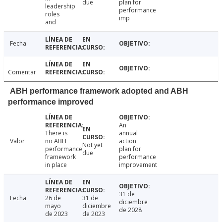
due
plan for
leadership
performance
roles
imp
and
Fecha
Comentar
ABH performance framework adopted and ABH
performance improved
An
There is
annual
Valor
no ABH
action
Not yet
performance
plan for
due
framework
performance
in place
improvement
31 de
Fecha
26 de
31 de
diciembre
mayo
diciembre
de 2028
de 2023
de 2023