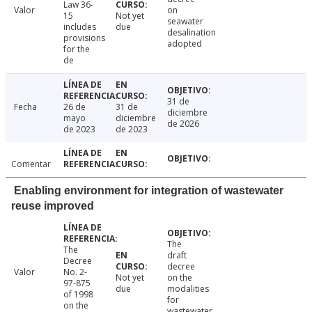
Law 36-
Valor
on
15
Not yet
seawater
includes
due
desalination
provisions
adopted
for the
de
31 de
Fecha
26 de
31 de
diciembre
mayo
diciembre
de 2026
de 2023
de 2023
Comentar
Enabling environment for integration of wastewater
reuse improved
The
The
draft
Decree
decree
Valor
No. 2-
Not yet
on the
97-875
due
modalities
of 1998
for
on the
wastewater