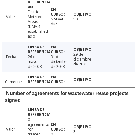
400
District
Valor
Metered
Not yet
50
Areas
due
(DMAs)
established
as o
29 de
Fecha
26 de
31 de
diciembre
mayo
diciembre
de 2028
de 2023
de 2023
Comentar
Number of agreements for wastewater reuse projects
signed
0
agreements
Valor
for
3
treated
0