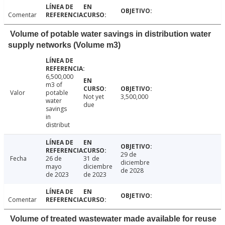
Comentar
Volume of potable water savings in distribution water
supply networks (Volume m3)
6,500,000
m3 of
Valor
potable
Not yet
3,500,000
water
due
savings
in
distribut
29 de
Fecha
26 de
31 de
diciembre
mayo
diciembre
de 2028
de 2023
de 2023
Comentar
Volume of treated wastewater made available for reuse