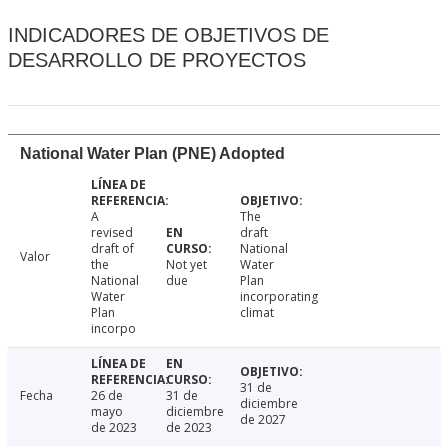
INDICADORES DE OBJETIVOS DE
DESARROLLO DE PROYECTOS
National Water Plan (PNE) Adopted
A
The
revised
draft
draft of
National
Valor
the
Not yet
Water
National
due
Plan
Water
incorporating
Plan
climat
incorpo
31 de
Fecha
26 de
31 de
diciembre
mayo
diciembre
de 2027
de 2023
de 2023