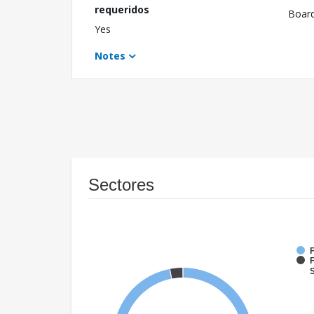
requeridos
Boar
Yes
Notes
Sectores
F
F
S