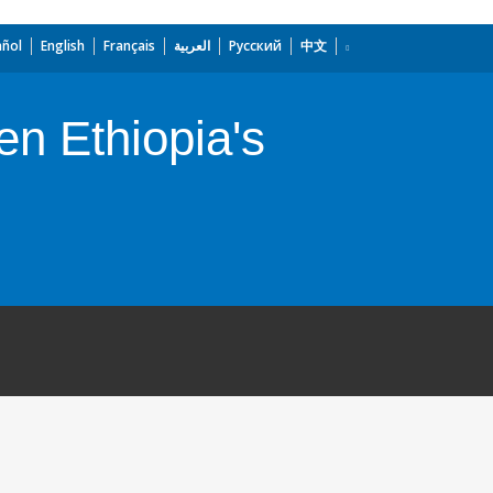
añol
English
Français
العربية
Русский
中文
en Ethiopia's