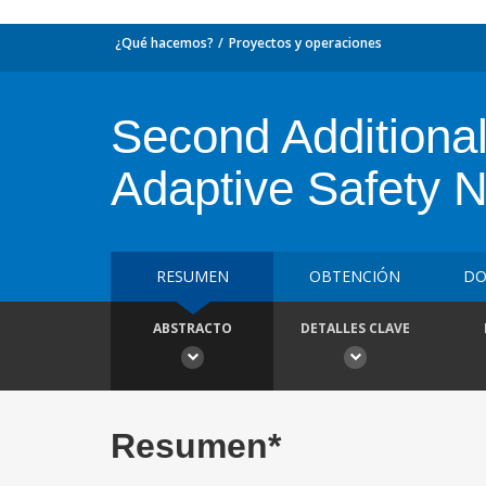
¿Qué hacemos?
Proyectos y operaciones
Second Additional
Adaptive Safety N
RESUMEN
OBTENCIÓN
DO
ABSTRACTO
DETALLES CLAVE
Resumen*