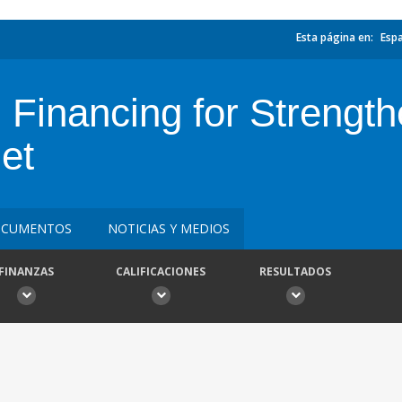
Esta página en:
Esp
 Financing for Strength
et
CUMENTOS
NOTICIAS Y MEDIOS
FINANZAS
CALIFICACIONES
RESULTADOS