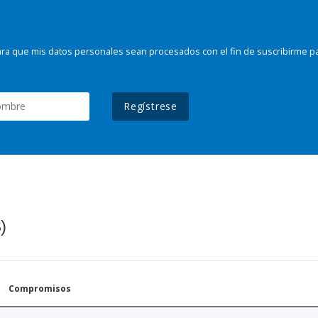
ra que mis datos personales sean procesados con el fin de suscribirme p
Regístrese
)
Compromisos