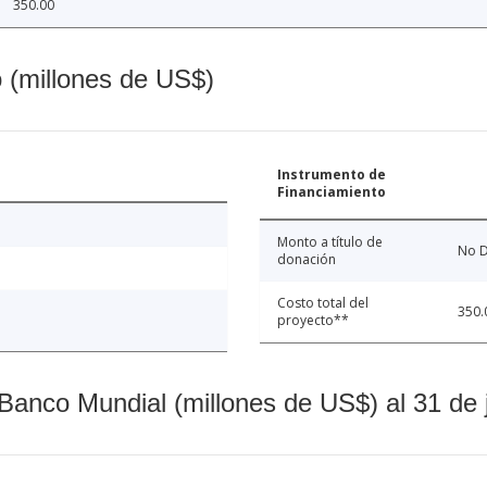
350.00
o (millones de US$)
Instrumento de
Financiamiento
Monto a título de
No D
donación
Costo total del
350.
proyecto**
Banco Mundial (millones de US$) al 31 de 