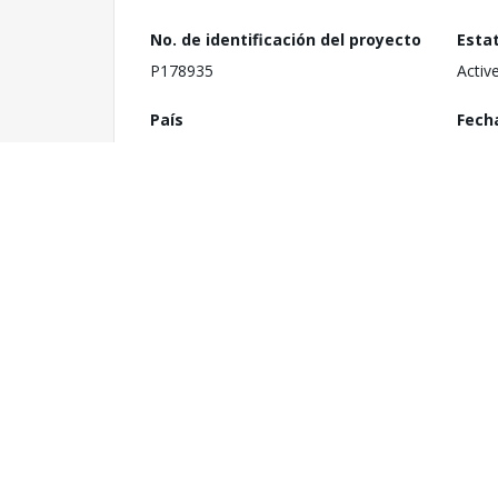
No. de identificación del proyecto
Esta
P178935
Activ
País
Fech
Iraq
29 de
1
Orga
Costo total del proyecto
Minis
US$ 102.49 millones
Monto del Compromiso
Cate
US$ 18.49 millones
N/A
Servicios de consultoría
Últi
requeridos
Boar
TBD