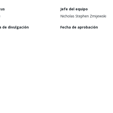
tus
Jefe del equipo
e
Nicholas Stephen Zmijewski
a de divulgación
Fecha de aprobación
 julio de 2022
(a partir de la presentación ante 
Directorio)
20 de febrero de 2025
nismo Ejecutor
Región
try of Environment
Oriente Medio, Norte de África,
Afganistán y Pakistán
goría Ambiental
Riesgo ambiental y social
H
ma etapa alcanzada
Última Fecha de Actualizaci
d Approved
7 de marzo de 2023