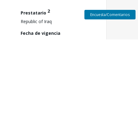
2
Prestatario
Encuesta/Comentarios
Republic of Iraq
Fecha de vigencia
el
15 de mayo de 2025
3
Aprobación FY
2025
Fecha de Cierre
31 de diciembre de 2031
ón