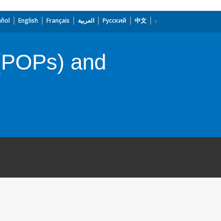
añol
English
Français
العربية
Русский
中文
 (POPs) and