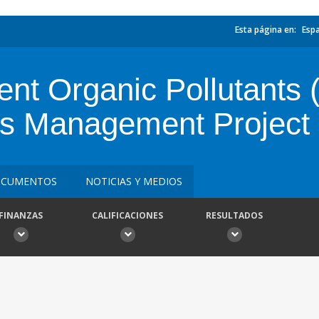
Esta página en:
Esp
tent Organic Pollutants
ts Management Project
CUMENTOS
NOTICIAS Y MEDIOS
FINANZAS
CALIFICACIONES
RESULTADOS