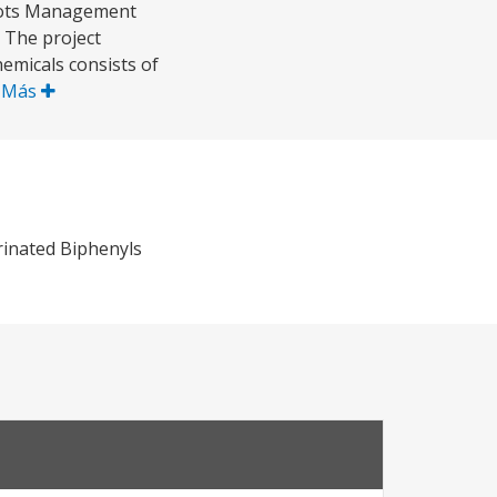
spots Management
 The project
micals consists of
 Más
rinated Biphenyls