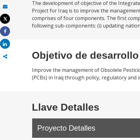
The development of objective of the Integra
Project for Iraq is to improve the management
Correo electrónico
comprises of four components. The first com
Tweet
Imprimir
following sub-components: (i) updating national
Share
Share
Objetivo de desarrollo
Improve the management of Obsolete Pesticide
(PCBs) in Iraq through policy, regulatory and i
Llave Detalles
Proyecto Detalles