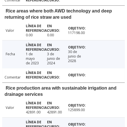
Comentar
Rice areas where both AWD technology and deep
returning of rice straw are used
Valor
117198.00
0.00
0.00
30 de
Fecha
1 de
3 de
junio de
mayo
junio de
2028
de 2023
2024
Comentar
Rice production area with sustainable irrigation and
drainage services
Valor
125899.00
42891.00
42891.00