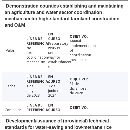
Demonstration counties establishing and maintaining
an agriculture and water sector coordination
mechanism for high-standard farmland construction
and O&M
Annual
Preparatory
implementation
No
work is
Valor
of
formal
under
coordination
coordination
way for
mechanisms
mechanism
establishment
i
of
31 de
Fecha
1 de
3 de
diciembre
mayo
junio de
de 2028
de 2023
2024
Comentar
Development/issuance of (provincial) technical
standards for water-saving and low-methane rice