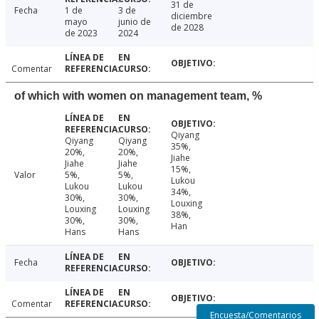
31 de
Fecha
1 de
3 de
diciembre
mayo
junio de
de 2028
de 2023
2024
Comentar
of which with women on management team, %
Qiyang
Qiyang
Qiyang
35%,
20%,
20%,
Jiahe
Jiahe
Jiahe
15%,
Valor
5%,
5%,
Lukou
Lukou
Lukou
34%,
30%,
30%,
Louxing
Louxing
Louxing
38%,
30%,
30%,
Han
Hans
Hans
Fecha
Comentar
Encuesta/Comentarios