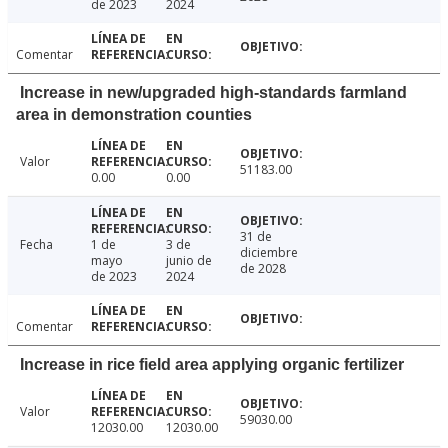
de 2023
2024
Comentar
Increase in new/upgraded high-standards farmland
area in demonstration counties
Valor
51183.00
0.00
0.00
31 de
Fecha
1 de
3 de
diciembre
mayo
junio de
de 2028
de 2023
2024
Comentar
Increase in rice field area applying organic fertilizer
Valor
59030.00
12030.00
12030.00