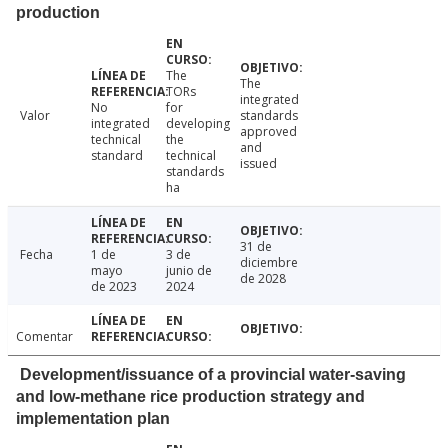
production
The
The
TORs
integrated
No
for
Valor
standards
integrated
developing
approved
technical
the
and
standard
technical
issued
standards
ha
31 de
Fecha
1 de
3 de
diciembre
mayo
junio de
de 2028
de 2023
2024
Comentar
Development/issuance of a provincial water-saving
and low-methane rice production strategy and
implementation plan