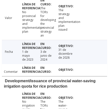
The
The
No
TORs
strategy
provincial
for
Valor
and
strategy
developing
implementation
and
the
plan
implementation
provincial
issued
plan
strategy
an
31 de
Fecha
1 de
3 de
diciembre
mayo
junio de
de 2028
de 2023
2024
Comentar
Development/issuance of provincial water-saving
irrigation quota for rice production
No
The
The
irrigation
TORs
water-