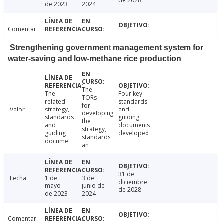
de 2028
de 2023
2024
Comentar
Strengthening government management system for
water-saving and low-methane rice production
The
The
Four key
TORs
related
standards
for
Valor
strategy,
and
developing
standards
guiding
the
and
documents
strategy,
guiding
developed
standards
docume
an
31 de
Fecha
1 de
3 de
diciembre
mayo
junio de
de 2028
de 2023
2024
Comentar