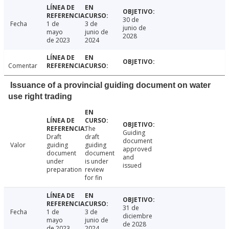
30 de
Fecha
1 de
3 de
junio de
mayo
junio de
2028
de 2023
2024
Comentar
Issuance of a provincial guiding document on water
use right trading
The
Guiding
Draft
draft
document
Valor
guiding
guiding
approved
document
document
and
under
is under
issued
preparation
review
for fin
31 de
Fecha
1 de
3 de
diciembre
mayo
junio de
de 2028
de 2023
2024