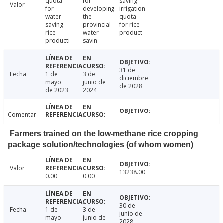
quota
for
saving
Valor
for
developing
irrigation
water-
the
quota
saving
provincial
for rice
rice
water-
product
producti
savin
31 de
Fecha
1 de
3 de
diciembre
mayo
junio de
de 2028
de 2023
2024
Comentar
Farmers trained on the low-methane rice cropping
package solution/technologies (of whom women)
Valor
13238.00
0.00
0.00
30 de
Fecha
1 de
3 de
junio de
mayo
junio de
2028