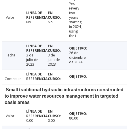
Yes
(every
two
Valor
years
No
No
starting
in 2024,
using
the i
26 de
Fecha
3 de
3 de
diciembre
julio de
julio de
de 2024
2023
2023
Comentar
Small traditional hydraulic infrastructures constructed
to improve water resources management in targeted
oasis areas
Valor
80.00
0.00
0.00