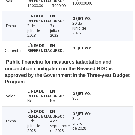
Valor
1000000.00
15000.00
15000.00
30 de
Fecha
3 de
3 de
junio de
julio de
julio de
2028
2023
2023
Comentar
Public financing for measures (adaptation and
unconditional mitigation) in the Revised NDC is
approved by the Government in the Three-year Budget
Program
Valor
Yes
No
No
3 de
Fecha
3 de
4 de
enero
julio de
septiembre
de 2028
2023
de 2023