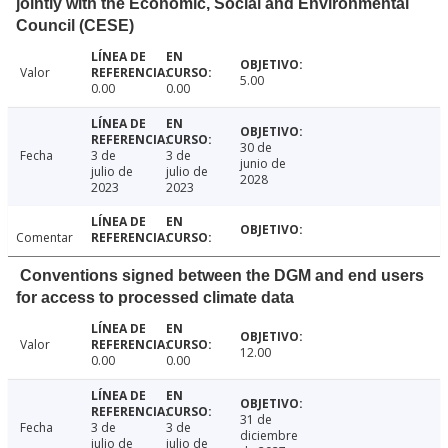
jointly with the Economic, Social and Environmental
Council (CESE)
Valor
5.00
0.00
0.00
30 de
Fecha
3 de
3 de
junio de
julio de
julio de
2028
2023
2023
Comentar
Conventions signed between the DGM and end users
for access to processed climate data
Valor
12.00
0.00
0.00
31 de
Fecha
3 de
3 de
diciembre
julio de
julio de