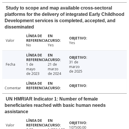
Study to scope and map available cross-sectoral
platforms for the delivery of integrated Early Childhood
Development services is completed, accepted, and
disseminated
Valor
Yes
No
Yes
31 de
Fecha
1 de
21 de
marzo
mayo
marzo
de 2025
de 2023
de 2024
Comentar
UN HMRIAR Indicator 1: Number of female
beneficiaries reached with basic human needs
assistance
Valor
107500.00