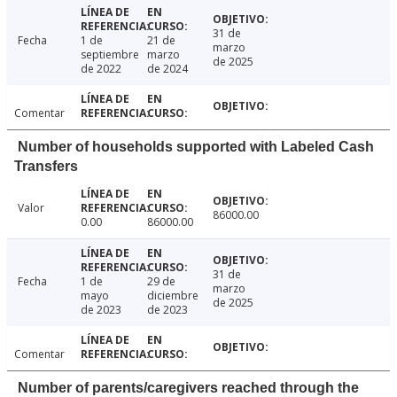
31 de
Fecha
1 de
21 de
marzo
septiembre
marzo
de 2025
de 2022
de 2024
Comentar
Number of households supported with Labeled Cash
Transfers
Valor
86000.00
0.00
86000.00
31 de
Fecha
1 de
29 de
marzo
mayo
diciembre
de 2025
de 2023
de 2023
Comentar
Number of parents/caregivers reached through the