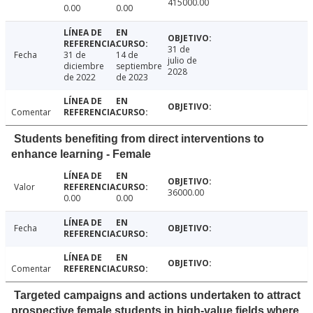
415000.00
0.00
0.00
31 de
Fecha
31 de
14 de
julio de
diciembre
septiembre
2028
de 2022
de 2023
Comentar
Students benefiting from direct interventions to
enhance learning - Female
Valor
36000.00
0.00
0.00
Fecha
Comentar
Targeted campaigns and actions undertaken to attract
prospective female students in high-value fields where