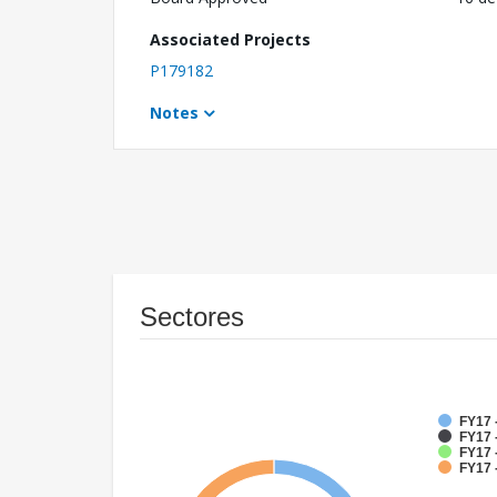
Associated Projects
P179182
Notes
Sectores
FY17 
FY17 
FY17 
FY17 