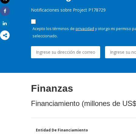
Imprimir
Notificaciones sobre Project P178729
Share
Share
Acepto los términos de
privacidad
y otorgo mi permiso pa
seleccionado.
Finanzas
Financiamiento (millones de US$
Entidad De Financiamiento