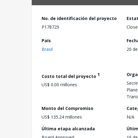
No. de identificación del proyecto
Esta
P178729
Close
País
Fech
Brasil
20 de
1
Orga
Costo total del proyecto
Secre
US$ 0.00 millones
Plane
Trans
Monto del Compromiso
Cate
US$ 135.24 millones
N/A
Última etapa alcanzada
Últi
Board Approved
16 de