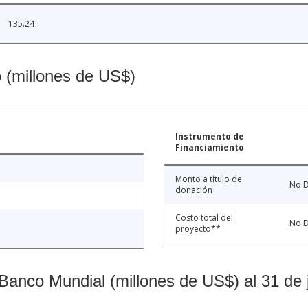
135.24
o (millones de US$)
Instrumento de
Financiamiento
Monto a título de
No D
donación
Costo total del
No D
proyecto**
Banco Mundial (millones de US$) al 31 de 