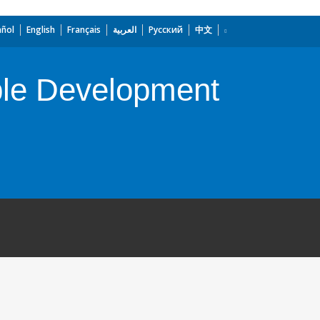
añol
English
Français
العربية
Русский
中文
ble Development