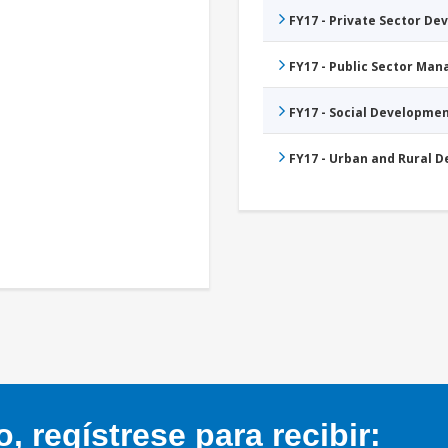
FY17 - Private Sector D
FY17 - Public Sector Ma
FY17 - Social Developme
FY17 - Urban and Rural 
 regístrese para recibir: