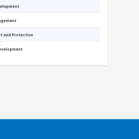
evelopment
nagement
nt and Protection
Development