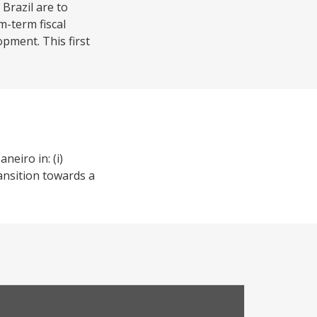
Brazil are to
m-term fiscal
opment. This first
eiro in: (i)
ansition towards a