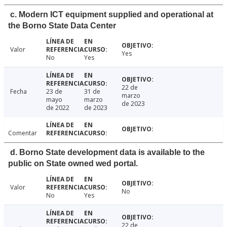
c. Modern ICT equipment supplied and operational at
the Borno State Data Center
Valor
Yes
No
Yes
22 de
Fecha
23 de
31 de
marzo
mayo
marzo
de 2023
de 2022
de 2023
Comentar
d. Borno State development data is available to the
public on State owned wed portal.
Valor
No
No
Yes
22 de