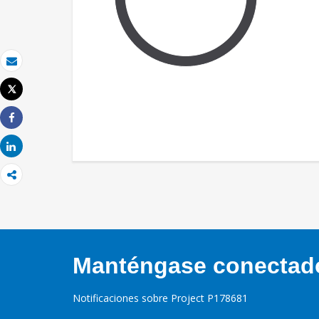
Correo electrónico
Tweet
Imprimir
Share
Share
Manténgase conectado,
Notificaciones sobre Project P178681