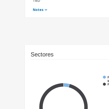
TBD
Notes
Sectores
F
I
F