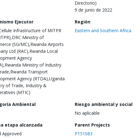
Directorio)
9 de junio de 2022
nismo Ejecutor
Región
ellule Infrastructure of MITPR
Eastern and Southern Africa
ITPR),DRC Ministry of
erce (SG/MC),Rwanda Airports
ny Ltd (RAC),Rwanda Local
lopment Agency
),Rwanda Ministry of Industry
rade,Rwanda Transport
lopment Agency (RTDA),Uganda
try of Trade, Industry &
ratives (MTIC)
goría Ambiental
Riesgo ambiental y social
No aplicable
ma etapa alcanzada
Parent Projects
d Approved
P151083