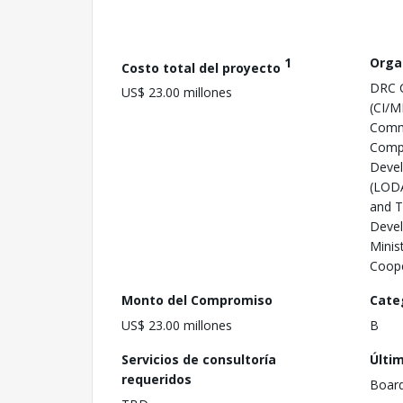
1
Orga
Costo total del proyecto
DRC C
US$ 23.00 millones
(CI/M
Comm
Compa
Deve
(LODA
and T
Deve
Minis
Coope
Monto del Compromiso
Cate
US$ 23.00 millones
B
Servicios de consultoría
Últi
requeridos
Boar