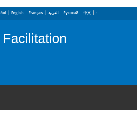
añol
English
Français
العربية
Русский
中文
Facilitation