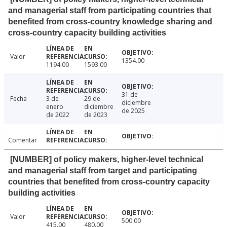
and managerial staff from participating countries that
benefited from cross-country knowledge sharing and
cross-country capacity building activities
Valor
1354.00
1194.00
1593.00
31 de
Fecha
3 de
29 de
diciembre
enero
diciembre
de 2025
de 2022
de 2023
Comentar
[NUMBER] of policy makers, higher-level technical
and managerial staff from target and participating
countries that benefited from cross-country capacity
building activities
Valor
500.00
415.00
480.00