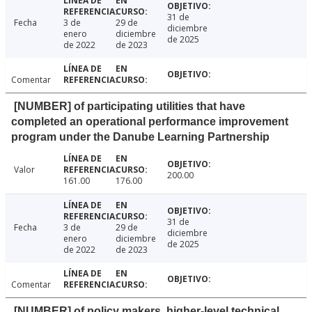
31 de
Fecha
3 de
29 de
diciembre
enero
diciembre
de 2025
de 2022
de 2023
Comentar
[NUMBER] of participating utilities that have
completed an operational performance improvement
program under the Danube Learning Partnership
Valor
200.00
161.00
176.00
31 de
Fecha
3 de
29 de
diciembre
enero
diciembre
de 2025
de 2022
de 2023
Comentar
[NUMBER] of policy makers, higher-level technical