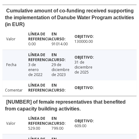
Cumulative amount of co-funding received supporting
the implementation of Danube Water Program activities
(in EUR)
Valor
130000.00
0.00
91014.00
31 de
Fecha
3 de
29 de
diciembre
enero
diciembre
de 2025
de 2022
de 2023
Comentar
[NUMBER] of female representatives that benefited
from capacity building activities.
Valor
609.00
529.00
799.00