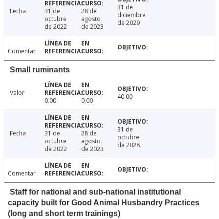
31 de
Fecha
31 de
28 de
diciembre
octubre
agosto
de 2029
de 2022
de 2023
Comentar
Small ruminants
Valor
40.00
0.00
0.00
31 de
Fecha
31 de
28 de
octubre
octubre
agosto
de 2028
de 2022
de 2023
Comentar
Staff for national and sub-national institutional
capacity built for Good Animal Husbandry Practices
(long and short term trainings)