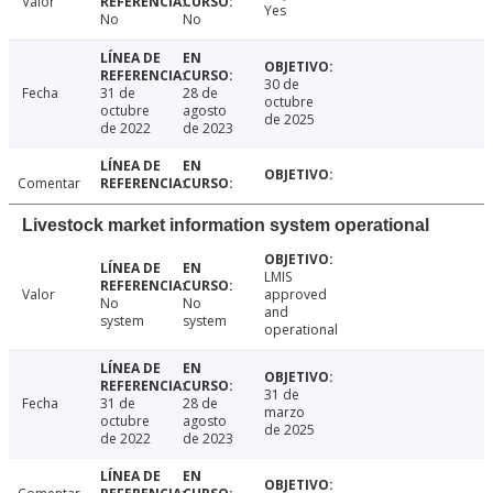
Valor
Yes
No
No
30 de
Fecha
31 de
28 de
octubre
octubre
agosto
de 2025
de 2022
de 2023
Comentar
Livestock market information system operational
LMIS
Valor
approved
No
No
and
system
system
operational
31 de
Fecha
31 de
28 de
marzo
octubre
agosto
de 2025
de 2022
de 2023