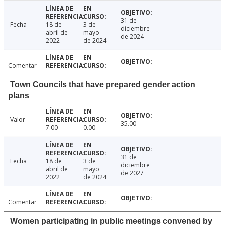
31 de
Fecha
18 de
3 de
diciembre
abril de
mayo
de 2024
2022
de 2024
Comentar
Town Councils that have prepared gender action
plans
Valor
35.00
7.00
0.00
31 de
Fecha
18 de
3 de
diciembre
abril de
mayo
de 2027
2022
de 2024
Comentar
Women participating in public meetings convened by