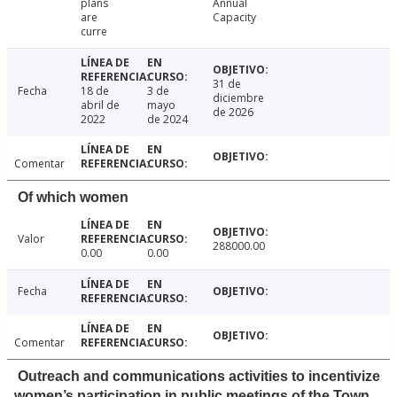
plans
Annual
are
Capacity
curre
31 de
Fecha
18 de
3 de
diciembre
abril de
mayo
de 2026
2022
de 2024
Comentar
Of which women
Valor
288000.00
0.00
0.00
Fecha
Comentar
Outreach and communications activities to incentivize
women’s participation in public meetings of the Town