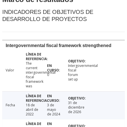
INDICADORES DE OBJETIVOS DE
DESARROLLO DE PROYECTOS
Intergovernmental fiscal framework strengthened
The
Intergovernmental
current
Valor
fiscal
intergovernmental
0
forum
fiscal
set up
framework
was
31 de
Fecha
18 de
3 de
diciembre
abril de
mayo
de 2026
2022
de 2024