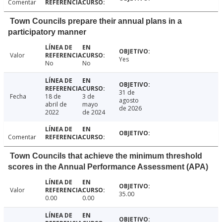
Comentar
Town Councils prepare their annual plans in a
participatory manner
Valor
Yes
No
No
31 de
Fecha
18 de
3 de
agosto
abril de
mayo
de 2026
2022
de 2024
Comentar
Town Councils that achieve the minimum threshold
scores in the Annual Performance Assessment (APA)
Valor
35.00
0.00
0.00