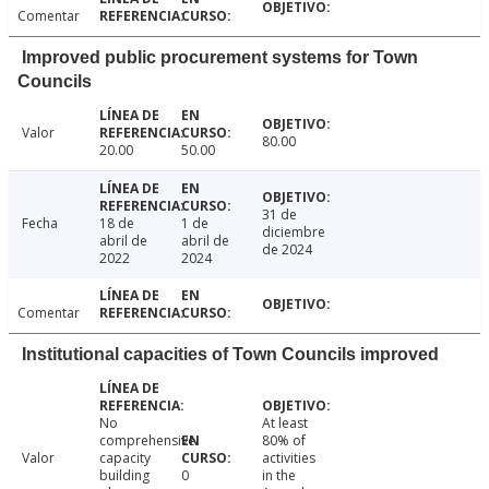
Comentar
Improved public procurement systems for Town
Councils
Valor
80.00
20.00
50.00
31 de
Fecha
18 de
1 de
diciembre
abril de
abril de
de 2024
2022
2024
Comentar
Institutional capacities of Town Councils improved
No
At least
comprehensive
80% of
Valor
capacity
activities
building
0
in the