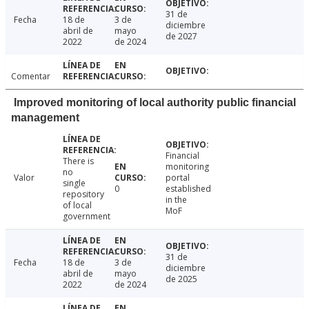
31 de
Fecha
18 de
3 de
diciembre
abril de
mayo
de 2027
2022
de 2024
Comentar
Improved monitoring of local authority public financial
management
Financial
There is
monitoring
no
Valor
portal
single
0
established
repository
in the
of local
MoF
government
31 de
Fecha
18 de
3 de
diciembre
abril de
mayo
de 2025
2022
de 2024