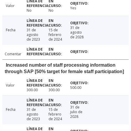
Valor
Yes
No
No
31 de
Fecha
31 de
15 de
agosto
agosto
febrero
de 2028
de 2023
de 2024
Comentar
Increased number of staff processing information
through SAP [50% target for female staff participation]
Valor
500.00
300.00
300.00
31 de
Fecha
31 de
15 de
julio de
agosto
febrero
2028
de 2023
de 2024