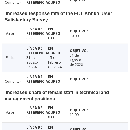
Comentar
Increased response rate of the EDL Annual User
Satisfactory Survey
Valor
30.00
0.00
0.00
31 de
Fecha
31 de
15 de
agosto
agosto
febrero
de 2028
de 2023
de 2024
Comentar
Increased share of female staff in technical and
management positions
Valor
13.00
8.00
8.00