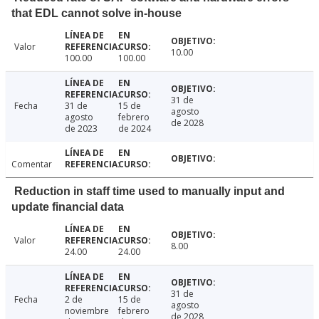
that EDL cannot solve in-house
Valor
10.00
100.00
100.00
31 de
Fecha
31 de
15 de
agosto
agosto
febrero
de 2028
de 2023
de 2024
Comentar
Reduction in staff time used to manually input and
update financial data
Valor
8.00
24.00
24.00
31 de
Fecha
2 de
15 de
agosto
noviembre
febrero
de 2028