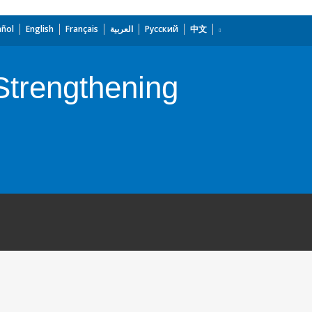
añol
English
Français
العربية
Русский
中文
Strengthening