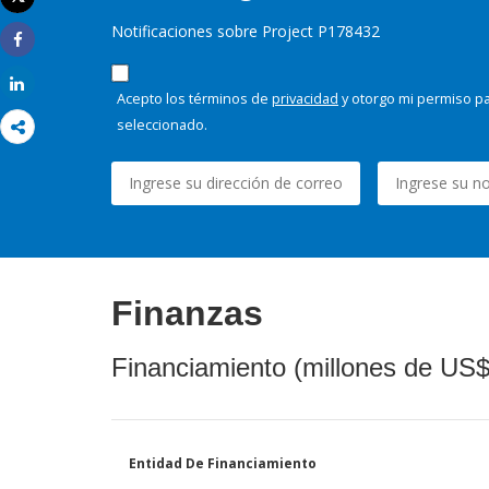
Imprimir
Notificaciones sobre Project P178432
Share
Share
Acepto los términos de
privacidad
y otorgo mi permiso pa
seleccionado.
Finanzas
Financiamiento (millones de US$
Entidad De Financiamiento