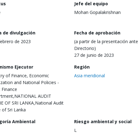
tus
Jefe del equipo
e
Mohan Gopalakrishnan
a de divulgación
Fecha de aprobación
febrero de 2023
(a partir de la presentación ante 
Directorio)
27 de junio de 2023
nismo Ejecutor
Región
try of Finance, Economic
Asia meridional
ization and National Policies -
c Finance
rtment,NATIONAL AUDIT
E OF SRI LANKA,National Audit
e of Sri Lanka
goría Ambiental
Riesgo ambiental y social
L