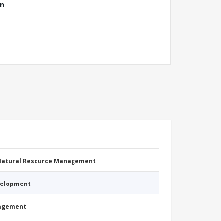
ón
 Natural Resource Management
evelopment
nagement