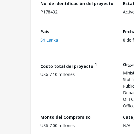
No. de identificación del proyecto
Esta
P178432
Activ
País
Fech
Sri Lanka
8 de 
1
Orga
Costo total del proyecto
Minis
US$ 7.10 millones
Stabil
Publi
Depa
OFFCI
Offic
Monto del Compromiso
Cate
US$ 7.00 millones
N/A