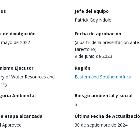
tus
Jefe del equipo
e
Patrick Goy Ndolo
a de divulgación
Fecha de aprobación
 mayo de 2022
(a partir de la presentación ante 
Directorio)
9 de junio de 2023
nismo Ejecutor
Región
try of Water Resources and
Eastern and Southern Africa
icity
goría Ambiental
Riesgo ambiental y social
S
ma etapa alcanzada
Última Fecha de Actualizaci
d Approved
30 de septiembre de 2024