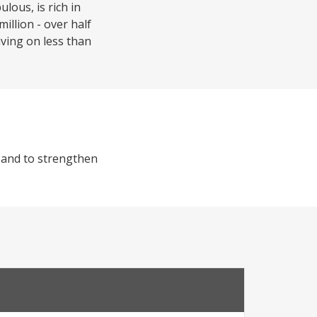
lous, is rich in
illion - over half
iving on less than
C and to strengthen