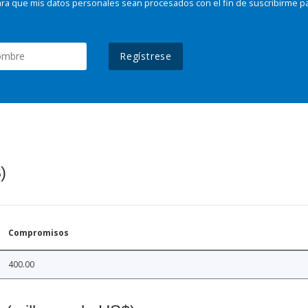
ra que mis datos personales sean procesados con el fin de suscribirme p
Regístrese
)
Compromisos
400.00