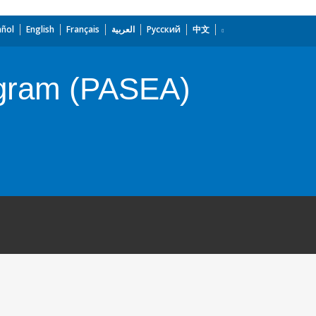
añol
English
Français
العربية
Русский
中文
ogram (PASEA)