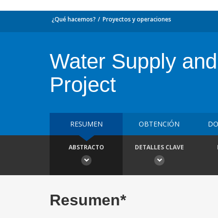
¿Qué hacemos?
Proyectos y operaciones
Water Supply and
Project
RESUMEN
OBTENCIÓN
DO
ABSTRACTO
DETALLES CLAVE
Resumen*