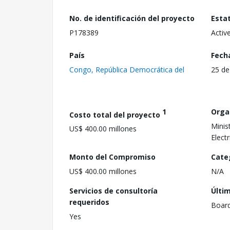
No. de identificación del proyecto
Esta
P178389
Activ
País
Fech
Congo, República Democrática del
25 de
1
Orga
Costo total del proyecto
Minis
US$ 400.00 millones
Electr
Monto del Compromiso
Cate
US$ 400.00 millones
N/A
Servicios de consultoría
Últi
requeridos
Boar
Yes