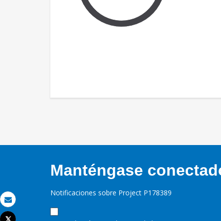
Manténgase conectado,
Notificaciones sobre Project P178389
Correo electrónico
Tweet