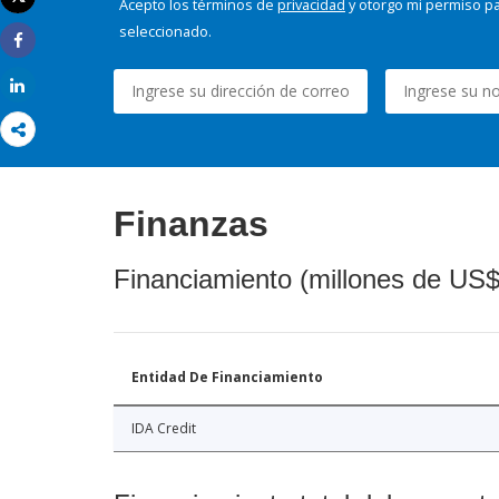
Acepto los términos de
privacidad
y otorgo mi permiso pa
Imprimir
seleccionado.
Share
Share
Finanzas
Financiamiento (millones de US$
Entidad De Financiamiento
IDA Credit