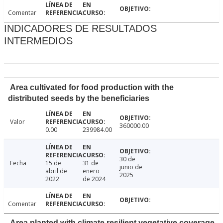
Comentar
INDICADORES DE RESULTADOS
INTERMEDIOS
Area cultivated for food production with the
distributed seeds by the beneficiaries
Valor
360000.00
0.00
239984.00
30 de
Fecha
15 de
31 de
junio de
abril de
enero
2025
2022
de 2024
Comentar
Area planted with climate resilient vegetative coverage