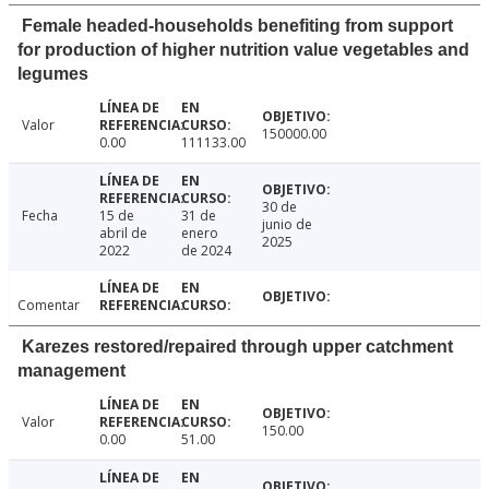
Female headed-households benefiting from support
for production of higher nutrition value vegetables and
legumes
Valor
150000.00
0.00
111133.00
30 de
Fecha
15 de
31 de
junio de
abril de
enero
2025
2022
de 2024
Comentar
Karezes restored/repaired through upper catchment
management
Valor
150.00
0.00
51.00