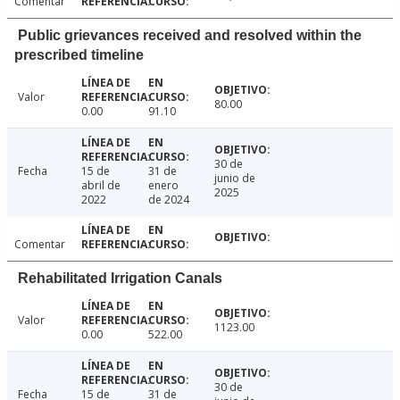
Comentar
Public grievances received and resolved within the
prescribed timeline
Valor
80.00
0.00
91.10
30 de
Fecha
15 de
31 de
junio de
abril de
enero
2025
2022
de 2024
Comentar
Rehabilitated Irrigation Canals
Valor
1123.00
0.00
522.00
30 de
Fecha
15 de
31 de