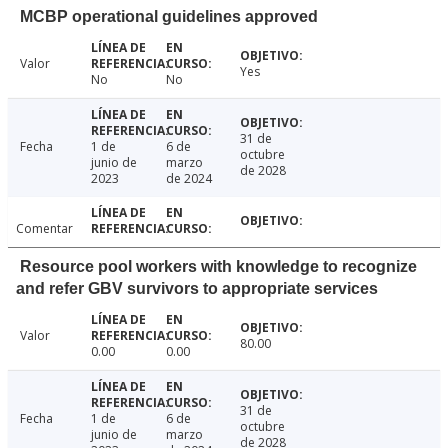
MCBP operational guidelines approved
Valor
Yes
No
No
31 de
Fecha
1 de
6 de
octubre
junio de
marzo
de 2028
2023
de 2024
Comentar
Resource pool workers with knowledge to recognize
and refer GBV survivors to appropriate services
Valor
80.00
0.00
0.00
31 de
Fecha
1 de
6 de
octubre
junio de
marzo
de 2028