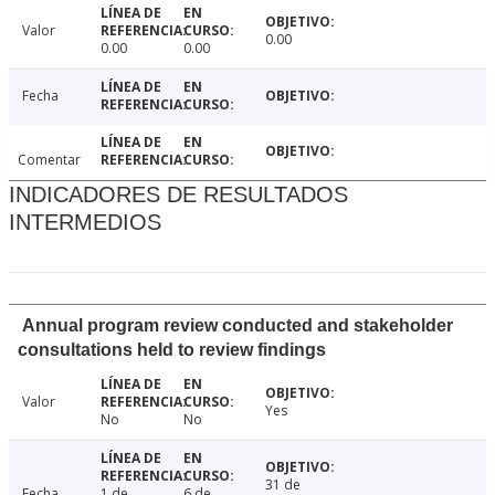
Valor
0.00
0.00
0.00
Fecha
Comentar
INDICADORES DE RESULTADOS
INTERMEDIOS
Annual program review conducted and stakeholder
consultations held to review findings
Valor
Yes
No
No
31 de
Fecha
1 de
6 de