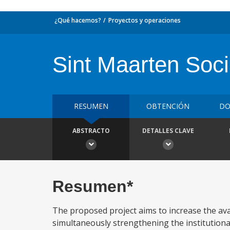
¿Qué hacemos?
Proyectos y operaciones
Sint Maarten Soci
RESUMEN
OBTENCIÓN
DO
ABSTRACTO
DETALLES CLAVE
Resumen*
The proposed project aims to increase the ava
simultaneously strengthening the institutiona