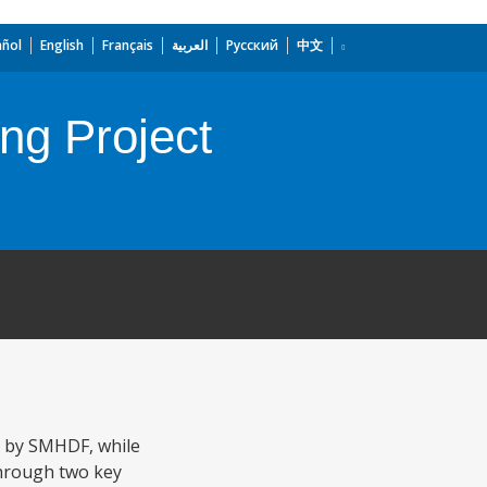
añol
English
Français
العربية
Русский
中文
ng Project
ed by SMHDF, while
through two key