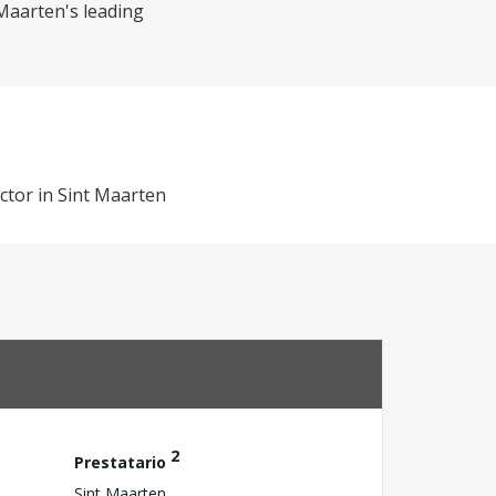
 Maarten's leading
ector in Sint Maarten
2
Prestatario
Sint Maarten