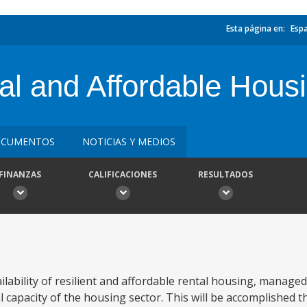
Esta página en:
Esp
al and Affordable Housi
CUMENTOS
NOTICIAS Y MEDIOS
FINANZAS
CALIFICACIONES
RESULTADOS
ilability of resilient and affordable rental housing, manag
l capacity of the housing sector. This will be accomplished 