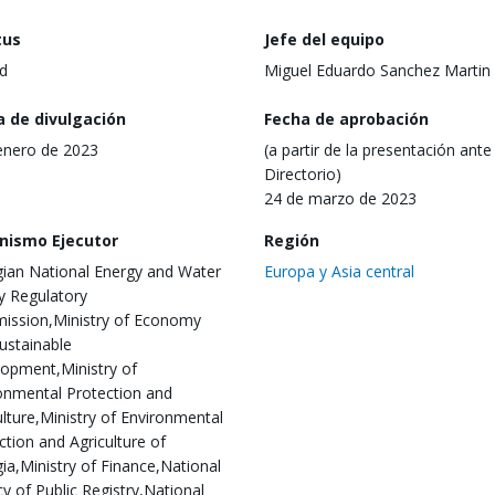
tus
Jefe del equipo
d
Miguel Eduardo Sanchez Martin
a de divulgación
Fecha de aprobación
enero de 2023
(a partir de la presentación ante 
Directorio)
24 de marzo de 2023
nismo Ejecutor
Región
ian National Energy and Water
Europa y Asia central
y Regulatory
ssion,Ministry of Economy
ustainable
opment,Ministry of
onmental Protection and
ulture,Ministry of Environmental
ction and Agriculture of
ia,Ministry of Finance,National
y of Public Registry,National