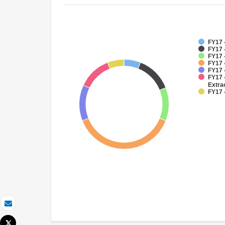
FY17 -
FY17 
FY17 
FY17 
FY17 -
FY17 
Extra
FY17 
Correo electrónico
Tweet