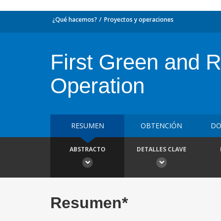
¿Qué hacemos?
Proyectos y operaciones
First Green and R
Operation
RESUMEN
OBTENCIÓN
DO
ABSTRACTO
DETALLES CLAVE
Resumen*