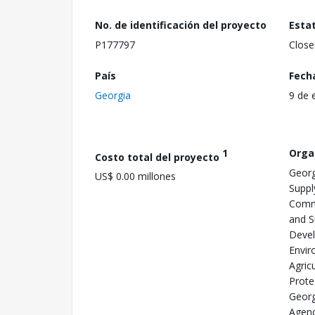
No. de identificación del proyecto
Esta
P177797
Close
País
Fech
Georgia
9 de 
1
Orga
Costo total del proyecto
Georg
US$ 0.00 millones
Suppl
Commi
and S
Devel
Envir
Agric
Prote
Georg
Agenc