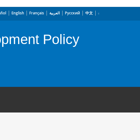
añol
English
Français
العربية
Русский
中文
opment Policy