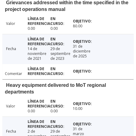
Grievances addressed within the time specified in the
project operations manual
Valor
80.00
0.00
0.00
31 de
Fecha
14 de
29 de
diciembre
noviembre
septiembre
de 2025
de 2021
de 2023
Comentar
Heavy equipment delivered to MoT regional
departments
Valor
10.00
0.00
0.00
31 de
Fecha
2 de
29 de
marzo