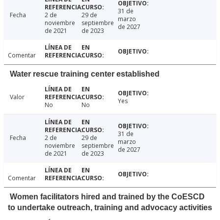
31 de
Fecha
2 de
29 de
marzo
noviembre
septiembre
de 2027
de 2021
de 2023
Comentar
Water rescue training center established
Valor
Yes
No
No
31 de
Fecha
2 de
29 de
marzo
noviembre
septiembre
de 2027
de 2021
de 2023
Comentar
Women facilitators hired and trained by the CoESCD
to undertake outreach, training and advocacy activities