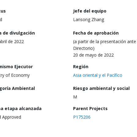
tus
Jefe del equipo
d
Lansong Zhang
a de divulgación
Fecha de aprobación
abril de 2022
(a partir de la presentación ante 
Directorio)
20 de mayo de 2022
nismo Ejecutor
Región
try of Economy
Asia oriental y el Pacífico
goría Ambiental
Riesgo ambiental y social
M
ma etapa alcanzada
Parent Projects
d Approved
P175206