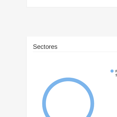
Sectores
F
S