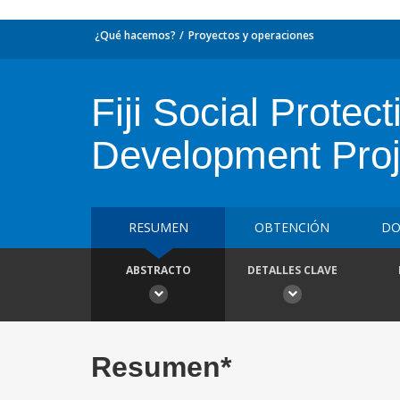
¿Qué hacemos?
Proyectos y operaciones
Fiji Social Prot
Development Proje
RESUMEN
OBTENCIÓN
DO
ABSTRACTO
DETALLES CLAVE
Resumen*