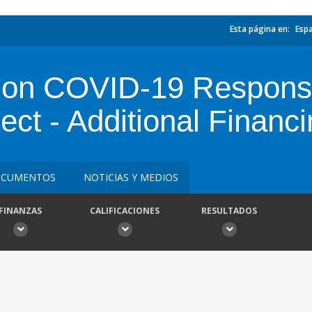
Esta página en:
Esp
ection COVID-19 Respon
ct - Additional Financ
CUMENTOS
NOTICIAS Y MEDIOS
FINANZAS
CALIFICACIONES
RESULTADOS