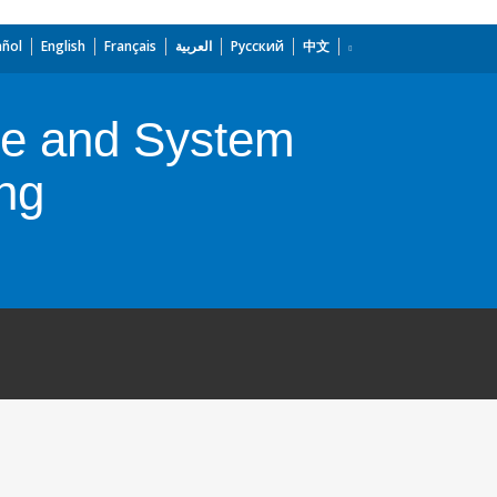
añol
English
Français
العربية
Русский
中文
se and System
ing