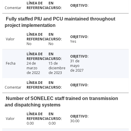
Comentar
Fully staffed PIU and PCU maintained throughout
project implementation
Valor
Yes
No
No
31 de
Fecha
24 de
15 de
mayo
marzo
diciembre
de 2027
de 2022
de 2023
Comentar
Number of SONELEC staff trained on transmission
and dispatching systems
Valor
30.00
0.00
0.00