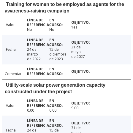
Training for women to be employed as agents for the
awareness-raising campaign
Valor
Yes
No
No
31 de
Fecha
24 de
15 de
mayo
marzo
diciembre
de 2027
de 2022
de 2023
Comentar
Utility-scale solar power generation capacity
constructed under the project
Valor
9.00
0.00
0.00
31 de
Fecha
24 de
15 de
mayo