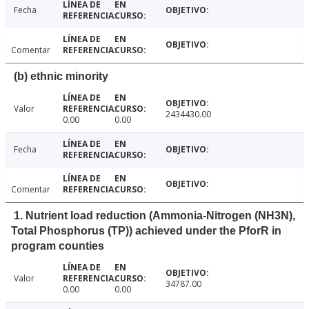
Fecha
Comentar
(b) ethnic minority
Valor
2434430.00
0.00
0.00
Fecha
Comentar
1. Nutrient load reduction (Ammonia-Nitrogen (NH3N),
Total Phosphorus (TP)) achieved under the PforR in
program counties
Valor
34787.00
0.00
0.00