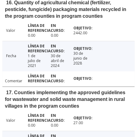
16. Quantity of agricultural chemical (fertilizer,
pesticide, fungicide) packaging materials recycled in
the program counties in program counties
Valor
2442.00
0.00
0.00
30 de
Fecha
1 de
30 de
junio de
julio de
abril de
2028
2021
2024
Comentar
17. Counties implementing the approved guidelines
for wastewater and solid waste management in rural
villages in the program counties
Valor
27.00
0.00
0.00