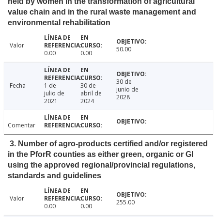
held by women in the transformation of agricultural
value chain and in the rural waste management and
environmental rehabilitation
Valor
50.00
0.00
0.00
30 de
Fecha
1 de
30 de
junio de
julio de
abril de
2028
2021
2024
Comentar
3. Number of agro-products certified and/or registered
in the PforR counties as either green, organic or GI
using the approved regional/provincial regulations,
standards and guidelines
Valor
255.00
0.00
0.00