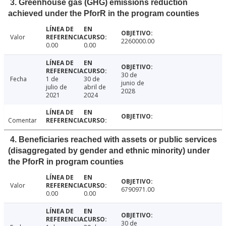
3. Greenhouse gas (GHG) emissions reduction
achieved under the PforR in the program counties
Valor
2260000.00
0.00
0.00
30 de
Fecha
1 de
30 de
junio de
julio de
abril de
2028
2021
2024
Comentar
4. Beneficiaries reached with assets or public services
(disaggregated by gender and ethnic minority) under
the PforR in program counties
Valor
6790971.00
0.00
0.00
30 de