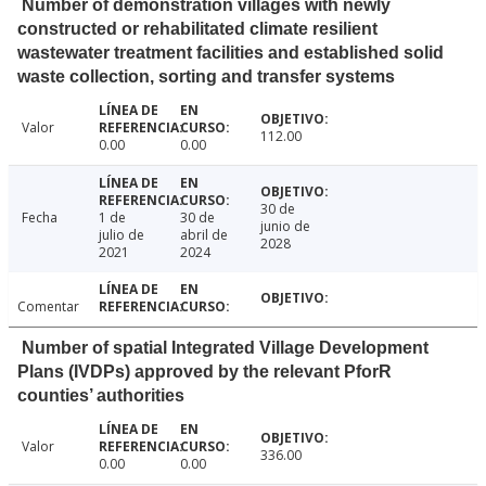
Number of demonstration villages with newly
constructed or rehabilitated climate resilient
wastewater treatment facilities and established solid
waste collection, sorting and transfer systems
Valor
112.00
0.00
0.00
30 de
Fecha
1 de
30 de
junio de
julio de
abril de
2028
2021
2024
Comentar
Number of spatial Integrated Village Development
Plans (IVDPs) approved by the relevant PforR
counties’ authorities
Valor
336.00
0.00
0.00