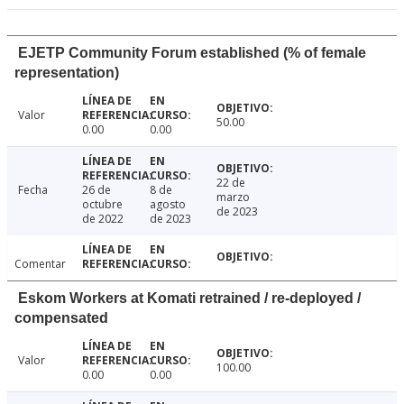
EJETP Community Forum established (% of female
representation)
Valor
50.00
0.00
0.00
22 de
Fecha
26 de
8 de
marzo
octubre
agosto
de 2023
de 2022
de 2023
Comentar
Eskom Workers at Komati retrained / re-deployed /
compensated
Valor
100.00
0.00
0.00