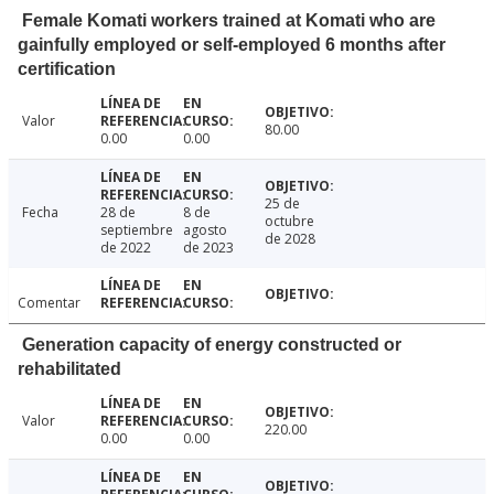
Female Komati workers trained at Komati who are
gainfully employed or self-employed 6 months after
certification
Valor
80.00
0.00
0.00
25 de
Fecha
28 de
8 de
octubre
septiembre
agosto
de 2028
de 2022
de 2023
Comentar
Generation capacity of energy constructed or
rehabilitated
Valor
220.00
0.00
0.00