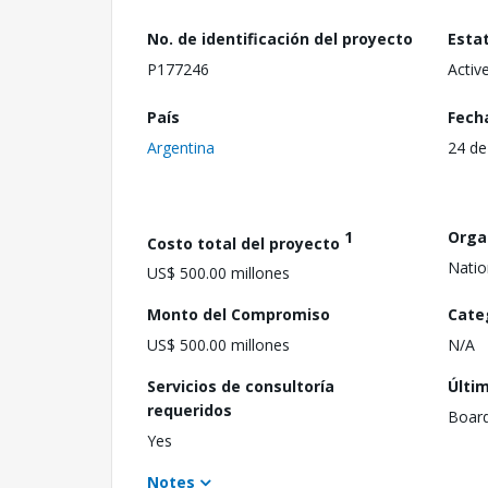
No. de identificación del proyecto
Esta
P177246
Activ
País
Fech
Argentina
24 de
1
Orga
Costo total del proyecto
Natio
US$ 500.00 millones
Monto del Compromiso
Cate
US$ 500.00 millones
N/A
Servicios de consultoría
Últi
requeridos
Boar
Yes
Notes