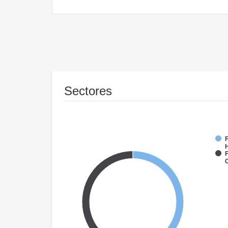
Sectores
F
F