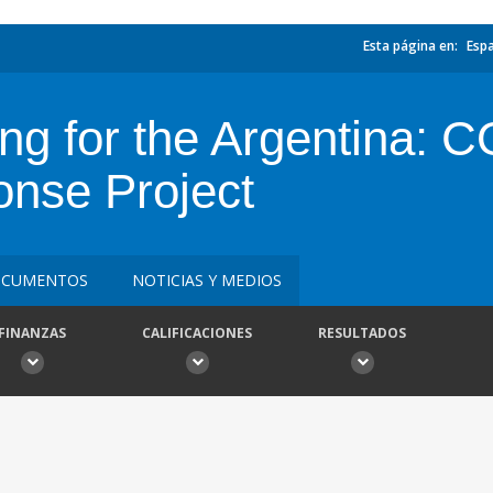
Esta página en:
Esp
ing for the Argentina: 
nse Project
CUMENTOS
NOTICIAS Y MEDIOS
FINANZAS
CALIFICACIONES
RESULTADOS