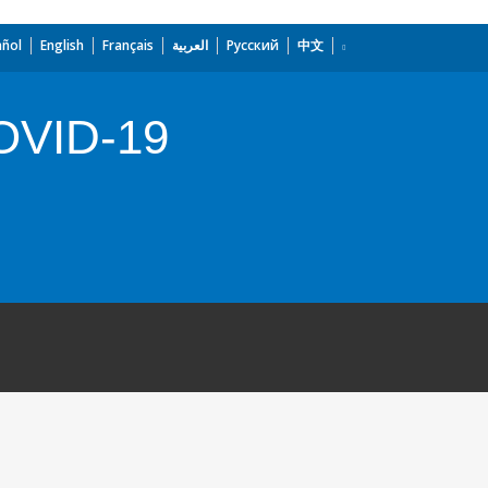
añol
English
Français
العربية
Русский
中文
COVID-19