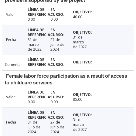
providers supported by the project
Valor
40.00
0.00
0.00
31 de
Fecha
31 de
27 de
marzo
marzo
junio de
de 2027
de 2022
2024
Comentar
Female labor force participation as a result of access
to childcare services
Valor
85.00
0.00
0.00
31 de
Fecha
31 de
27 de
marzo
julio de
junio de
de 2027
2024
2024