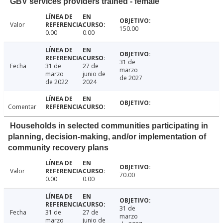
GBV services providers trained - female
Valor
150.00
0.00
0.00
31 de
Fecha
31 de
27 de
marzo
marzo
junio de
de 2027
de 2022
2024
Comentar
Households in selected communities participating in
planning, decision-making, and/or implementation of
community recovery plans
Valor
70.00
0.00
0.00
31 de
Fecha
31 de
27 de
marzo
marzo
junio de