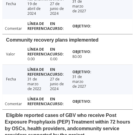
31 de
Fecha
19 de
27 de
marzo
abril de
junio de
de 2027
2024
2024
Comentar
Community recovery plans implemented
Valor
80.00
0.00
0.00
31 de
Fecha
31 de
27 de
marzo
marzo
junio de
de 2027
de 2022
2024
Comentar
Eligible reported cases of GBV who receive Post
Exposure Prophylaxis (PEP) Treatment within 72 hours
by OSCs, health providers, andcommunity service