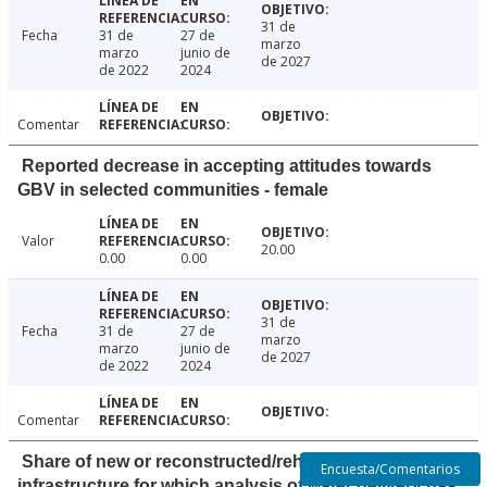
31 de
Fecha
31 de
27 de
marzo
marzo
junio de
de 2027
de 2022
2024
Comentar
Reported decrease in accepting attitudes towards
GBV in selected communities - female
Valor
20.00
0.00
0.00
31 de
Fecha
31 de
27 de
marzo
marzo
junio de
de 2027
de 2022
2024
Comentar
Share of new or reconstructed/rehabilitated
Encuesta/Comentarios
infrastructure for which analysis of water delivery has