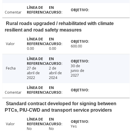
Comentar
Rural roads upgraded / rehabilitated with climate
resilient and road safety measures
Valor
600.00
0.00
0.00
30 de
Fecha
27 de
2 de
junio de
abril de
abril de
2027
2022
2024
Comentar
Standard contract developed for signing between
PTCs, PIU-CWD and transport service providers
Valor
Yes
No
No