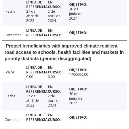
30 de
Fecha
27 de
2 de
junio de
abril de
abril de
2027
2022
2024
Comentar
Project beneficiaries with improved climate resilient
road access to schools, health facilities and markets in
priority districts (gender disaggregated)
Valor
1700000.00
0.00
0.00
30 de
Fecha
27 de
2 de
junio de
abril de
abril de
2027
2022
2024
Comentar