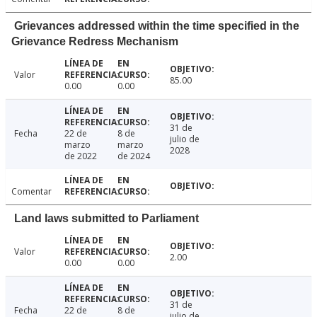
Grievances addressed within the time specified in the
Grievance Redress Mechanism
Valor
85.00
0.00
0.00
31 de
Fecha
22 de
8 de
julio de
marzo
marzo
2028
de 2022
de 2024
Comentar
Land laws submitted to Parliament
Valor
2.00
0.00
0.00
31 de
Fecha
22 de
8 de
julio de