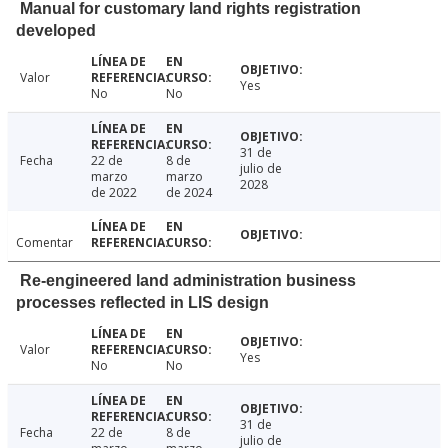
Manual for customary land rights registration
developed
Valor
Yes
No
No
31 de
Fecha
22 de
8 de
julio de
marzo
marzo
2028
de 2022
de 2024
Comentar
Re-engineered land administration business
processes reflected in LIS design
Valor
Yes
No
No
31 de
Fecha
22 de
8 de
julio de