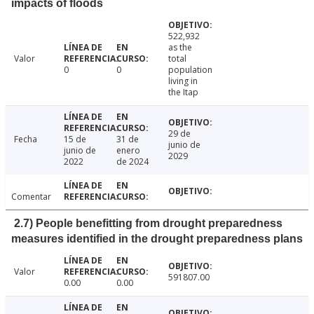
impacts of floods
522,932
as the
Valor
total
0
0
population
living in
the Itap
29 de
Fecha
15 de
31 de
junio de
junio de
enero
2029
2022
de 2024
Comentar
2.7) People benefitting from drought preparedness
measures identified in the drought preparedness plans
Valor
591807.00
0.00
0.00