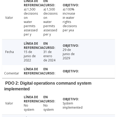
a) 1,500
a) 1,500
a) 100%
decisions
decisions
increase
Valor
on
on
in water
water
water
rights
permits
permits
decisions
assessed
assessed
per yea
per y
per y
29 de
Fecha
15 de
31 de
junio de
junio de
enero
2029
2022
de 2024
Comentar
PDO 2: Digital operations command system
implemented
Valor
System
No
No
implemented
system
system