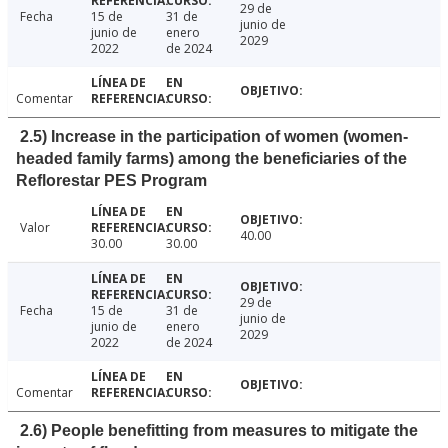
29 de
Fecha
15 de
31 de
junio de
junio de
enero
2029
2022
de 2024
Comentar
2.5) Increase in the participation of women (women-
headed family farms) among the beneficiaries of the
Reflorestar PES Program
Valor
40.00
30.00
30.00
29 de
Fecha
15 de
31 de
junio de
junio de
enero
2029
2022
de 2024
Comentar
2.6) People benefitting from measures to mitigate the