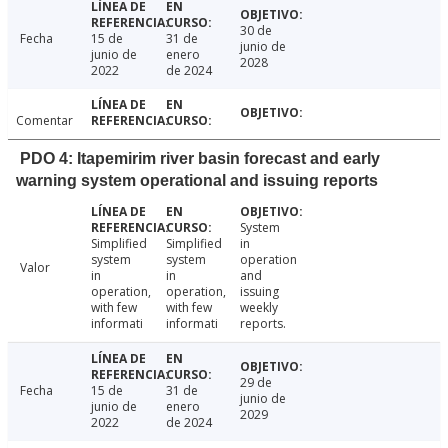
30 de
Fecha
15 de
31 de
junio de
junio de
enero
2028
2022
de 2024
Comentar
PDO 4: Itapemirim river basin forecast and early
warning system operational and issuing reports
System
Simplified
Simplified
in
system
system
operation
Valor
in
in
and
operation,
operation,
issuing
with few
with few
weekly
informati
informati
reports.
29 de
Fecha
15 de
31 de
junio de
junio de
enero
2029
2022
de 2024