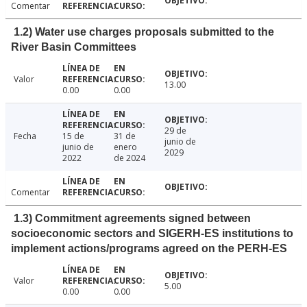
Comentar
1.2) Water use charges proposals submitted to the
River Basin Committees
Valor
13.00
0.00
0.00
29 de
Fecha
15 de
31 de
junio de
junio de
enero
2029
2022
de 2024
Comentar
1.3) Commitment agreements signed between
socioeconomic sectors and SIGERH-ES institutions to
implement actions/programs agreed on the PERH-ES
Valor
5.00
0.00
0.00