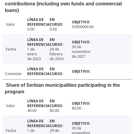
contributions (including own funds and commercial
loans)
Valor
50000000.00
0.00
0.00
30 de
Fecha
1 de
29 de
noviembre
enero
febrero
de 2027
de 2023
de 2024
Comentar
Share of Serbian municipalities participating in the
program
Valor
80.00
40.00
80.00
30 de
Fecha
1 de
29 de
noviembre