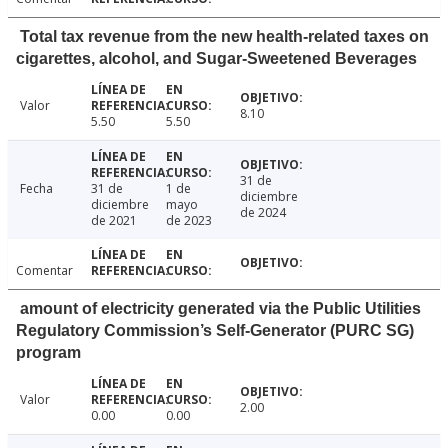
Total tax revenue from the new health-related taxes on
cigarettes, alcohol, and Sugar-Sweetened Beverages
Valor
8.10
5.50
5.50
31 de
Fecha
31 de
1 de
diciembre
diciembre
mayo
de 2024
de 2021
de 2023
Comentar
amount of electricity generated via the Public Utilities
Regulatory Commission’s Self-Generator (PURC SG)
program
Valor
2.00
0.00
0.00