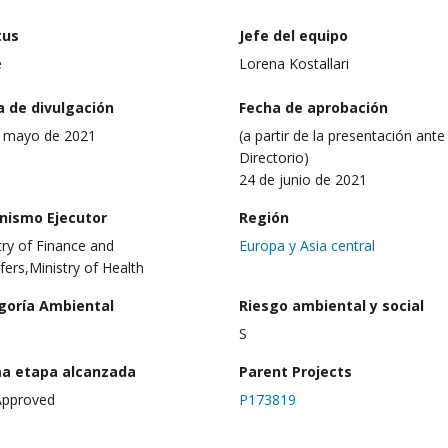
tus
Jefe del equipo
e
Lorena Kostallari
a de divulgación
Fecha de aprobación
 mayo de 2021
(a partir de la presentación ante 
Directorio)
24 de junio de 2021
nismo Ejecutor
Región
try of Finance and
Europa y Asia central
fers,Ministry of Health
goría Ambiental
Riesgo ambiental y social
S
ma etapa alcanzada
Parent Projects
Approved
P173819