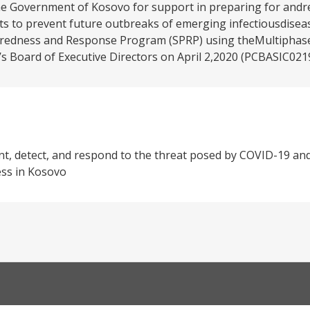
 the Government of Kosovo for support in preparing for and
s to prevent future outbreaks of emerging infectiousdiseas
aredness and Response Program (SPRP) using theMultipha
 Board of Executive Directors on April 2,2020 (PCBASIC0219
ent, detect, and respond to the threat posed by COVID-19 an
ess in Kosovo