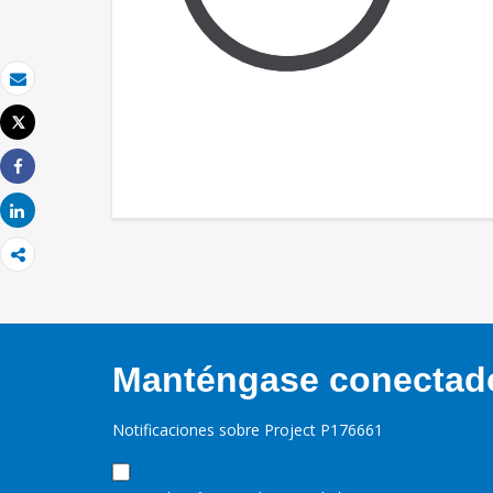
Correo electrónico
Tweet
Imprimir
Share
Share
Manténgase conectado,
Notificaciones sobre Project P176661