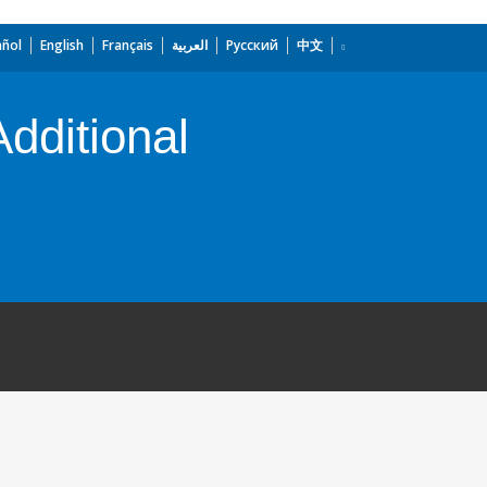
añol
English
Français
العربية
Русский
中文
dditional