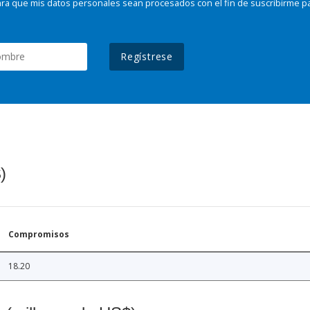
ra que mis datos personales sean procesados con el fin de suscribirme p
Regístrese
)
Compromisos
18.20