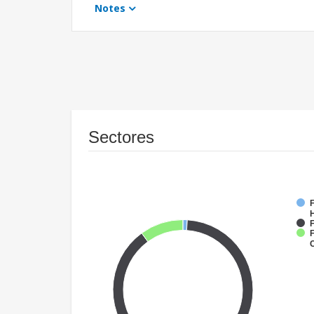
Notes
Sectores
F
F
F