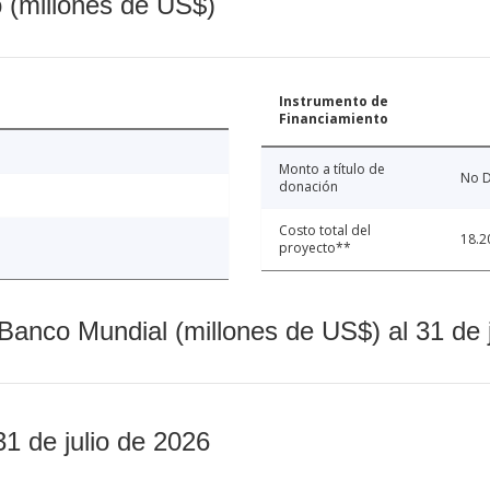
o (millones de US$)
Instrumento de
Financiamiento
Monto a título de
No D
donación
Costo total del
18.2
proyecto**
Banco Mundial (millones de US$) al 31 de 
31 de julio de 2026