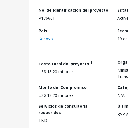
No. de identificación del proyecto
Esta
P176661
Activ
País
Fech
Kosovo
19 de
1
Orga
Costo total del proyecto
Minis
US$ 18.20 millones
Trans
Monto del Compromiso
Cate
US$ 18.20 millones
N/A
Servicios de consultoría
Últi
requeridos
RVP 
TBD