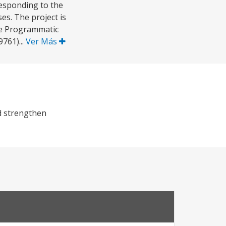
responding to the
es. The project is
se Programmatic
761)...
Ver Más
d strengthen