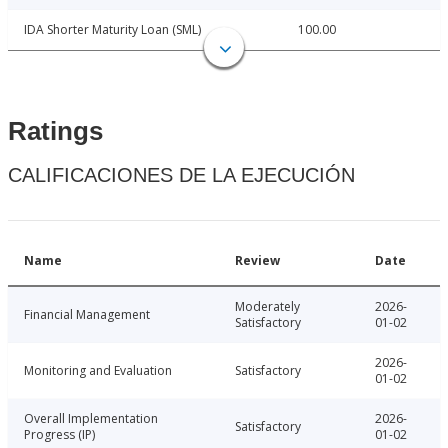
IDA Shorter Maturity Loan (SML)
100.00
Ratings
CALIFICACIONES DE LA EJECUCIÓN
Name
Review
Date
Moderately
2026-
Financial Management
Satisfactory
01-02
2026-
Monitoring and Evaluation
Satisfactory
01-02
Overall Implementation
2026-
Satisfactory
Progress (IP)
01-02