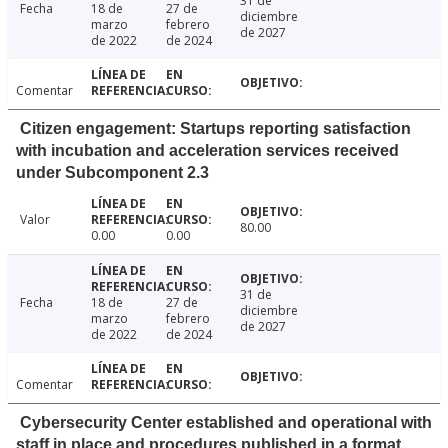
31 de
Fecha
18 de
27 de
diciembre
marzo
febrero
de 2027
de 2022
de 2024
Comentar
Citizen engagement: Startups reporting satisfaction
with incubation and acceleration services received
under Subcomponent 2.3
Valor
80.00
0.00
0.00
31 de
Fecha
18 de
27 de
diciembre
marzo
febrero
de 2027
de 2022
de 2024
Comentar
Cybersecurity Center established and operational with
staff in place and procedures published in a format