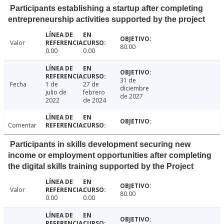
Participants establishing a startup after completing
entrepreneurship activities supported by the project
Valor
80.00
0.00
0.00
31 de
Fecha
1 de
27 de
diciembre
julio de
febrero
de 2027
2022
de 2024
Comentar
Participants in skills development securing new
income or employment opportunities after completing
the digital skills training supported by the Project
Valor
80.00
0.00
0.00