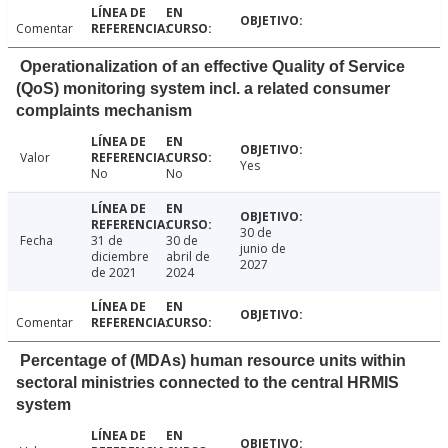
Comentar
Operationalization of an effective Quality of Service
(QoS) monitoring system incl. a related consumer
complaints mechanism
Valor
Yes
No
No
30 de
Fecha
31 de
30 de
junio de
diciembre
abril de
2027
de 2021
2024
Comentar
Percentage of (MDAs) human resource units within
sectoral ministries connected to the central HRMIS
system